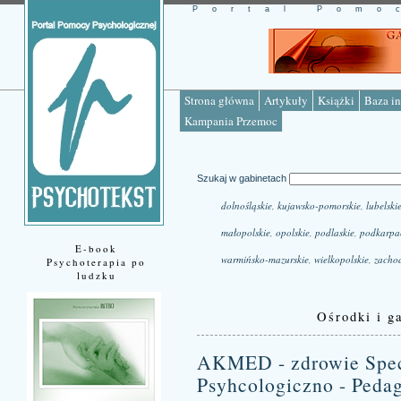
Portal Pomo
Strona główna
Artykuły
Książki
Baza in
Kampania Przemoc
Szukaj w gabinetach
dolnośląskie
,
kujawsko-pomorskie
,
lubelski
małopolskie
,
opolskie
,
podlaskie
,
podkarpa
E-book
warmińsko-mazurskie
,
wielkopolskie
,
zacho
Psychoterapia po
ludzku
Ośrodki i ga
AKMED - zdrowie Specj
Psyhcologiczno - Peda