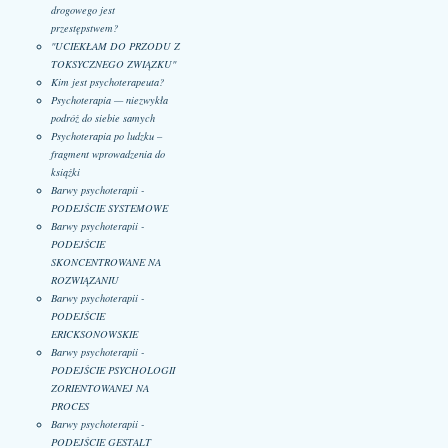
drogowego jest
przestępstwem?
"UCIEKŁAM DO PRZODU Z
TOKSYCZNEGO ZWIĄZKU"
Kim jest psychoterapeuta?
Psychoterapia — niezwykła
podróż do siebie samych
Psychoterapia po ludzku –
fragment wprowadzenia do
książki
Barwy psychoterapii -
PODEJŚCIE SYSTEMOWE
Barwy psychoterapii -
PODEJŚCIE
SKONCENTROWANE NA
ROZWIĄZANIU
Barwy psychoterapii -
PODEJŚCIE
ERICKSONOWSKIE
Barwy psychoterapii -
PODEJŚCIE PSYCHOLOGII
ZORIENTOWANEJ NA
PROCES
Barwy psychoterapii -
PODEJŚCIE GESTALT