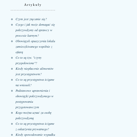
Artykuły
Czym jest znęcanie się?
Czego i jak może domagać się
pokrzywdzony od sprawcy w
procesie karnym?
Obowiązek opuszczenia lokalu
zamieszkiwanego wspólnie z
ofiarą
Co to są tzw. "czyny
przepołowione"?
Kiedy niepłacenie alimentów
jest przestępstwem?
Co to są przestępstwa ścigane
na wniosek?
Podstawowe uprawnienia i
obowiązki pokrzywdzonego w
postępowaniu
przygotowawczym
Kogo można uznać za osobę
pokrzywdzoną
Co to są przestępstwa ścigane
z oskarżenia prywatnego?
Kiedy spowodowanie wypadku