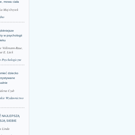
je, mowa ciała
ka Maj-Osytek
dno
bitniejsze
ty w psychologii
ieku
le Volkmann-Raue,
ut E. Lück
 Psychologiczne
umieć dziecko
rzystywane
ualnie
alena Czub
skie Wydawnictwo
Ź NAJLEPSZĄ
SJĄ SIEBIE
s Linda