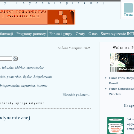
cy Psychologicznej
formacji
Programy pomocy
Forum i grupy
Czaty
O nas
Stowarzyszenie IN
Wolni od 
Sobota 8 sierpnia 2026
e
,
lubuskie
,
łódzkie
,
mazowieckie
ckie
,
pomorskie
,
śląskie
,
świętokrzyskie
Punkt konsultacyj
E-mail
dniopomorskie
,
zagranica
,
internet
Punkt Konsultacy
Wszystkie gabinety...
Wrocław
abinety specjalistyczne
Ksią
hodynamicznej
Jak w
wpływ
emoc