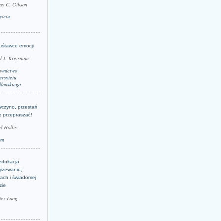
ay C. Gibson
ytetu
uśtawce emocji
d J. Kreisman
wnictwo
rsytetu
llońskiego
wczyno, przestań
e przepraszać!
l Hollis
um
edukacja
jrzewaniu,
jach i świadomej
zie
fer Lang