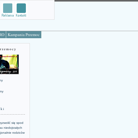
TRO
Kampania Przemoc
Przemocy
ny
jny
żki
yzwolić się spod
u niedojrzałych
jonalnie rodziców