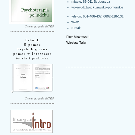
miasto: 85-011
Bydgoszcz
województwo:
kujawsko-pomorskie
telefon: 601-406-432, 0602-118-131,
www:
Stowarzyszenie INTRO
e-mail:
Piotr Miszewski
E-book
Wiesław Talar
E-pomoc
Psychologiczna
pomoc w Internecie
teoria i praktyka
Stowarzyszenie INTRO