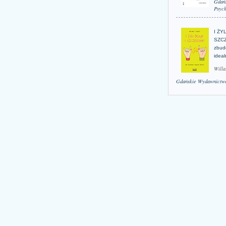
Gdań
Psych
I ŻY
SZCZ
zbud
idea
Willa
Gdańskie Wydawnictwo