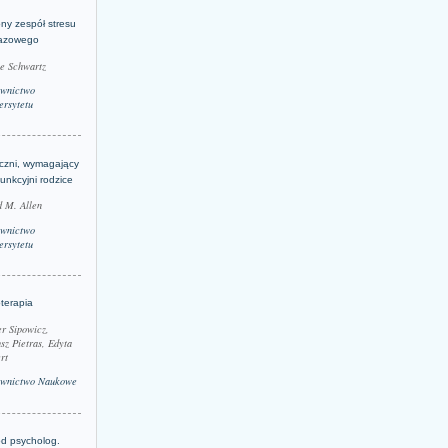
ny zespół stresu
azowego
le Schwartz
wnictwo
rsytetu
yczni, wymagający
funkcyjni rodzice
 M. Allen
wnictwo
rsytetu
terapia
r Sipowicz,
sz Pietras, Edyta
rt
wnictwo Naukowe
d psycholog.