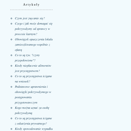
Artykuły
Czym jest znęcanie się?
Czego i jak może domagać się
pokrzywdzony od sprawcy w
procesie karnym?
Obowiązek opuszczenia lokalu
zamieszkiwanego wspólnie z
ofiarą
Co to są tzw. "czyny
przepołowione"?
Kiedy niepłacenie alimentów
jest przestępstwem?
Co to są przestępstwa ścigane
na wniosek?
Podstawowe uprawnienia i
obowiązki pokrzywdzonego w
postępowaniu
przygotowawczym
Kogo można uznać za osobę
pokrzywdzoną
Co to są przestępstwa ścigane
z oskarżenia prywatnego?
Kiedy spowodowanie wypadku