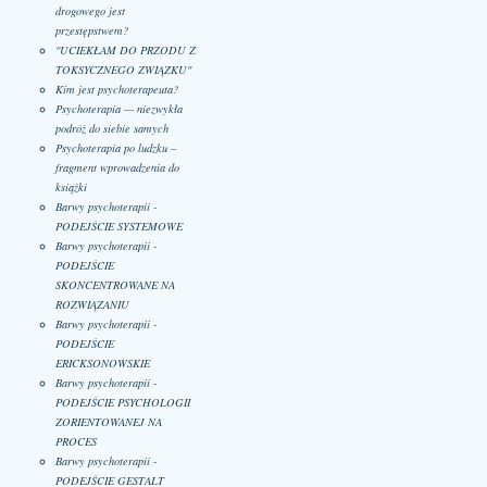
drogowego jest
przestępstwem?
"UCIEKŁAM DO PRZODU Z
TOKSYCZNEGO ZWIĄZKU"
Kim jest psychoterapeuta?
Psychoterapia — niezwykła
podróż do siebie samych
Psychoterapia po ludzku –
fragment wprowadzenia do
książki
Barwy psychoterapii -
PODEJŚCIE SYSTEMOWE
Barwy psychoterapii -
PODEJŚCIE
SKONCENTROWANE NA
ROZWIĄZANIU
Barwy psychoterapii -
PODEJŚCIE
ERICKSONOWSKIE
Barwy psychoterapii -
PODEJŚCIE PSYCHOLOGII
ZORIENTOWANEJ NA
PROCES
Barwy psychoterapii -
PODEJŚCIE GESTALT