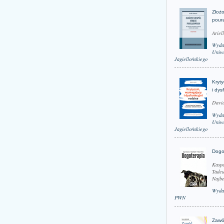
Złożo
pour
Ariel
Wyda
Uniwe
Jagiellońskiego
Kryt
i dys
David
Wyda
Uniwe
Jagiellońskiego
Dogo
Kaspe
Tadeu
Najbe
Wyda
PWN
Zawó