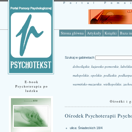
Portal Pomo
Strona główna
Artykuły
Książki
Baza in
Szukaj w gabinetach
dolnośląskie
,
kujawsko-pomorskie
,
lubelski
małopolskie
,
opolskie
,
podlaskie
,
podkarpa
E-book
warmińsko-mazurskie
,
wielkopolskie
,
zacho
Psychoterapia po
ludzku
Ośrodki i g
Ośrodek Psychoterapii Psyc
ulica: Śniadeckich 18/4