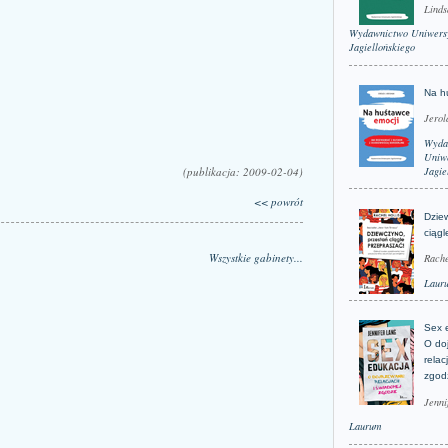
Linds
Wydawnictwo Uniwers
Jagiellońskiego
Na h
Jerol
Wyda
Uniwe
(publikacja: 2009-02-04)
Jagie
<< powrót
Dzie
ciągl
Wszystkie gabinety...
Rache
Laur
Sex 
O do
relac
zgod
Jenni
Laurum