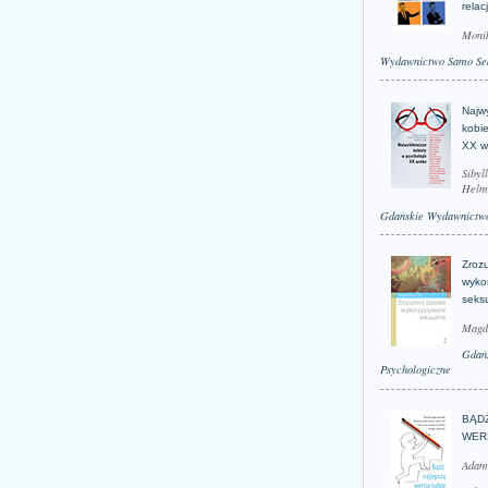
relac
Moni
Wydawnictwo Samo Se
Najwy
kobie
XX w
Sibyl
Helm
Gdańskie Wydawnictwo
Zroz
wyko
seks
Magd
Gdań
Psychologiczne
BĄD
WER
Adam