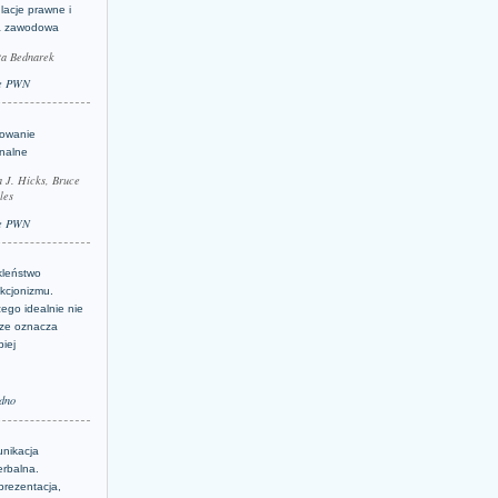
lacje prawne i
a zawodowa
ta Bednarek
e PWN
lowanie
inalne
a J. Hicks, Bruce
les
e PWN
kleństwo
kcjonizmu.
ego idealnie nie
ze oznacza
piej
dno
nikacja
erbalna.
prezentacja,