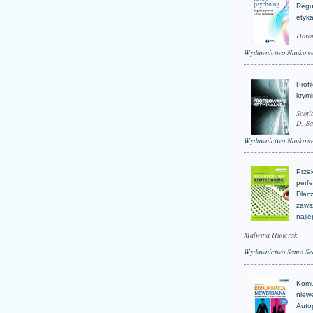
Regu
etyk
Doro
Wydawnictwo Naukow
Profi
krym
Scoti
D. Sa
Wydawnictwo Naukow
Prze
perfe
Dlacz
zaws
najle
Malwina Huńczak
Wydawnictwo Samo Se
Komu
niew
Auto