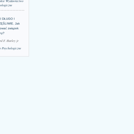
skie Wydawnictwo
ologiczne
LI DŁUGO I
ĘŚLIWIE. Jak
ować związek
lny?
rd F. Harley jr
 Psychologiczne