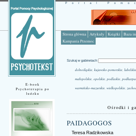
Portal Pomo
Strona główna
Artykuły
Książki
Baza in
Kampania Przemoc
Szukaj w gabinetach
dolnośląskie
,
kujawsko-pomorskie
,
lubelski
małopolskie
,
opolskie
,
podlaskie
,
podkarpa
E-book
warmińsko-mazurskie
,
wielkopolskie
,
zacho
Psychoterapia po
ludzku
Ośrodki i ga
PAIDAGOGOS
Teresa Radzikowska