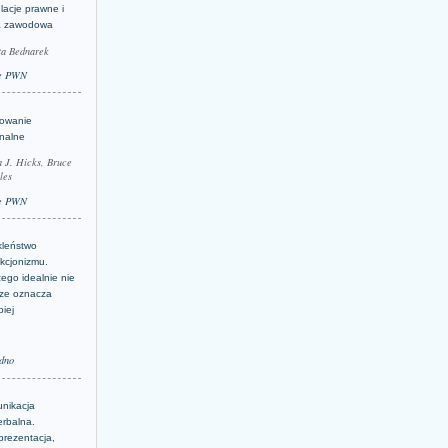
lacje prawne i
a zawodowa
ta Bednarek
e PWN
lowanie
inalne
a J. Hicks, Bruce
les
e PWN
kleństwo
kcjonizmu.
ego idealnie nie
ze oznacza
piej
dno
nikacja
erbalna.
prezentacja,