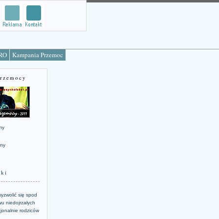
TRO
Kampania Przemoc
Przemocy
ny
jny
żki
yzwolić się spod
u niedojrzałych
jonalnie rodziców