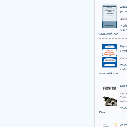
Złożo
pour
Ariel
Wyda
Uniwe
Jagiellońskiego
Kryt
i dys
David
Wyda
Uniwe
Jagiellońskiego
Dogo
Kaspe
Tadeu
Najbe
Wyda
PWN
Zawó