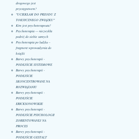
drogowego jest
przestępstwem?
"UCIEKŁAM DO PRZODU Z
TOKSYCZNEGO ZWIĄZKU"
Kim jest psychoterapeuta?
Psychoterapia — niezwykła
podróż do siebie samych
Psychoterapia po ludzku –
fragment wprowadzenia do
książki
Barwy psychoterapii -
PODEJŚCIE SYSTEMOWE
Barwy psychoterapii -
PODEJŚCIE
SKONCENTROWANE NA
ROZWIĄZANIU
Barwy psychoterapii -
PODEJŚCIE
ERICKSONOWSKIE
Barwy psychoterapii -
PODEJŚCIE PSYCHOLOGII
ZORIENTOWANEJ NA
PROCES
Barwy psychoterapii -
PODEJŚCIE GESTALT