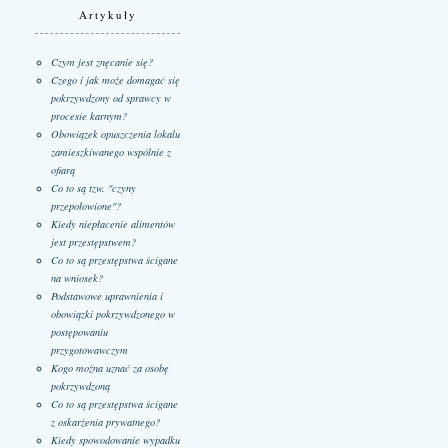
Artykuły
Czym jest znęcanie się?
Czego i jak może domagać się
pokrzywdzony od sprawcy w
procesie karnym?
Obowiązek opuszczenia lokalu
zamieszkiwanego wspólnie z
ofiarą
Co to są tzw. "czyny
przepołowione"?
Kiedy niepłacenie alimentów
jest przestępstwem?
Co to są przestępstwa ścigane
na wniosek?
Podstawowe uprawnienia i
obowiązki pokrzywdzonego w
postępowaniu
przygotowawczym
Kogo można uznać za osobę
pokrzywdzoną
Co to są przestępstwa ścigane
z oskarżenia prywatnego?
Kiedy spowodowanie wypadku