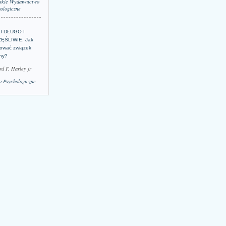
skie Wydawnictwo
ologiczne
LI DŁUGO I
ĘŚLIWIE. Jak
ować związek
lny?
rd F. Harley jr
 Psychologiczne