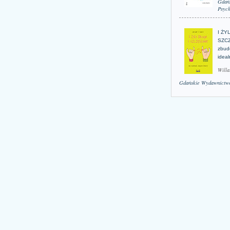
Gdań
Psych
I ŻY
SZCZ
zbud
idea
Willa
Gdańskie Wydawnictwo