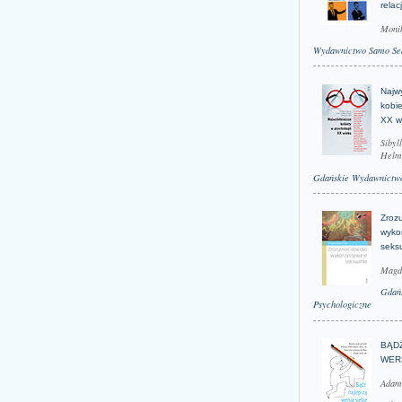
relac
Moni
Wydawnictwo Samo Se
Najwy
kobie
XX w
Sibyl
Helm
Gdańskie Wydawnictwo
Zroz
wyko
seks
Magd
Gdań
Psychologiczne
BĄD
WER
Adam