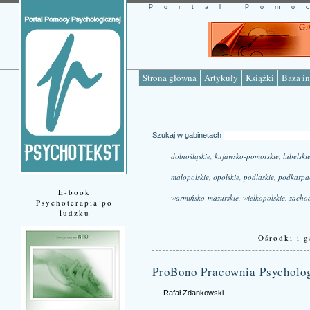
Portal Pomo
Strona główna
Artykuły
Książki
Baza in
Szukaj w gabinetach
dolnośląskie
,
kujawsko-pomorskie
,
lubelski
małopolskie
,
opolskie
,
podlaskie
,
podkarpa
E-book
warmińsko-mazurskie
,
wielkopolskie
,
zacho
Psychoterapia po
ludzku
Ośrodki i g
ProBono Pracownia Psycholo
Rafał Zdankowski