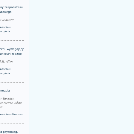
ny zespół stresu
azowego
le Schwartz
wnictwo
rsytetu
yczni, wymagający
funkcyjni rodzice
 M. Allen
wnictwo
rsytetu
terapia
r Sipowicz,
sz Pietras, Edyta
rt
wnictwo Naukowe
d psycholog.