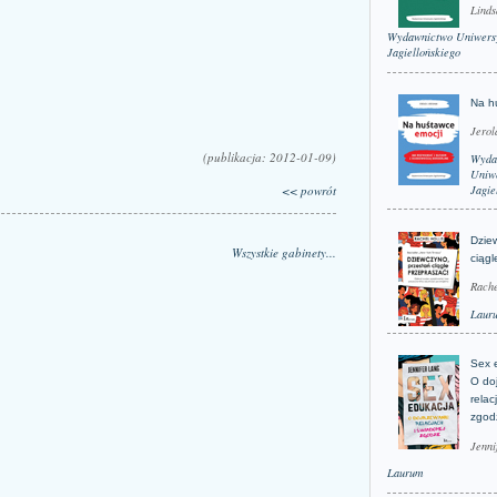
Linds
Wydawnictwo Uniwers
Jagiellońskiego
Na h
Jerol
(publikacja: 2012-01-09)
Wyda
Uniwe
<< powrót
Jagie
Dzie
Wszystkie gabinety...
ciągl
Rache
Laur
Sex 
O do
relac
zgod
Jenni
Laurum