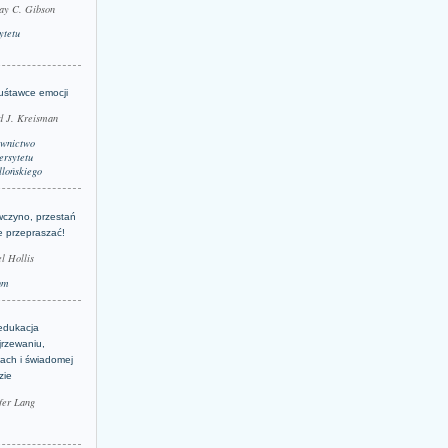
ay C. Gibson
ytetu
uśtawce emocji
d J. Kreisman
wnictwo
rsytetu
llońskiego
wczyno, przestań
e przepraszać!
l Hollis
um
edukacja
jrzewaniu,
jach i świadomej
zie
fer Lang