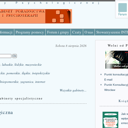
cy Psychologicznej
formacji
Programy pomocy
Forum i grupy
Czaty
O nas
Stowarzyszenie IN
Wolni od 
Sobota 8 sierpnia 2026
e
,
lubuskie
,
łódzkie
,
mazowieckie
ckie
,
pomorskie
,
śląskie
,
świętokrzyskie
Punkt konsultacyj
E-mail
dniopomorskie
,
zagranica
,
internet
Punkt Konsultacy
Wszystkie gabinety...
Wrocław
abinety specjalistyczne
Ksią
giczna
Jak w
wpływ
emoc