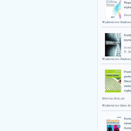
Regu
etyk
Doro
Wydawnictwo Naukow
Profi
krym
Scoti
D. Sa
Wydawnictwo Naukow
Prze
perfe
Dlacz
zaws
najle
Malwina Huńczak
Wydawnictwo Samo Se
Komu
niew
Auto