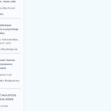
je, mowa ciała
ka Maj-Osytek
dno
bitniejsze
ty w psychologii
ieku
le Volkmann-Raue,
ut E. Lück
 Psychologiczne
umieć dziecko
rzystywane
ualnie
alena Czub
skie Wydawnictwo
Ź NAJLEPSZĄ
SJĄ SIEBIE
s Linda