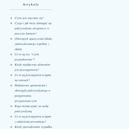
Artykuły
Czym jest znęcanie się?
Czego i jak może domagać się
pokrzywdzony od sprawcy w
procesie karnym?
Obowiązek opuszczenia lokalu
zamieszkiwanego wspólnie z
ofiarą
Co to są tzw. "czyny
przepołowione"?
Kiedy niepłacenie alimentów
jest przestępstwem?
Co to są przestępstwa ścigane
na wniosek?
Podstawowe uprawnienia i
obowiązki pokrzywdzonego w
postępowaniu
przygotowawczym
Kogo można uznać za osobę
pokrzywdzoną
Co to są przestępstwa ścigane
z oskarżenia prywatnego?
Kiedy spowodowanie wypadku