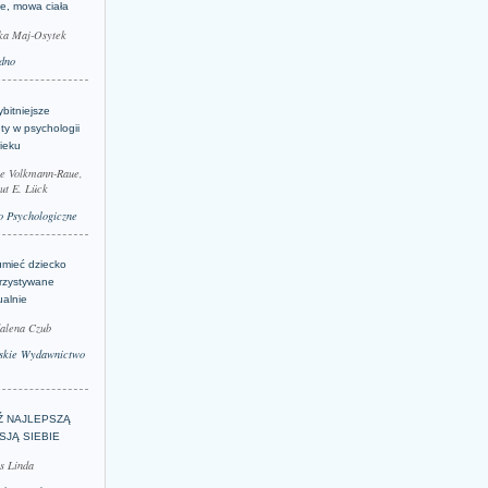
je, mowa ciała
ka Maj-Osytek
dno
bitniejsze
ty w psychologii
ieku
le Volkmann-Raue,
ut E. Lück
 Psychologiczne
umieć dziecko
rzystywane
ualnie
alena Czub
skie Wydawnictwo
Ź NAJLEPSZĄ
SJĄ SIEBIE
s Linda