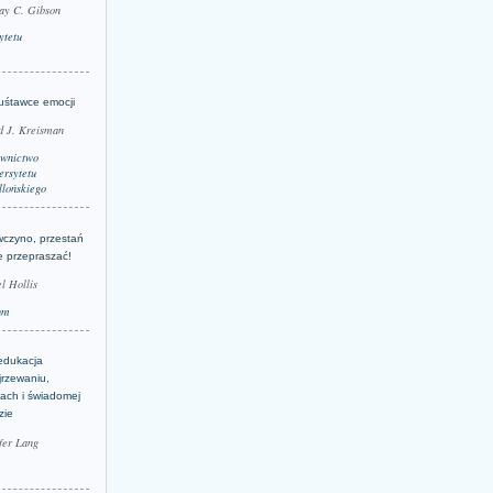
ay C. Gibson
ytetu
uśtawce emocji
d J. Kreisman
wnictwo
rsytetu
llońskiego
wczyno, przestań
e przepraszać!
l Hollis
um
edukacja
jrzewaniu,
jach i świadomej
zie
fer Lang