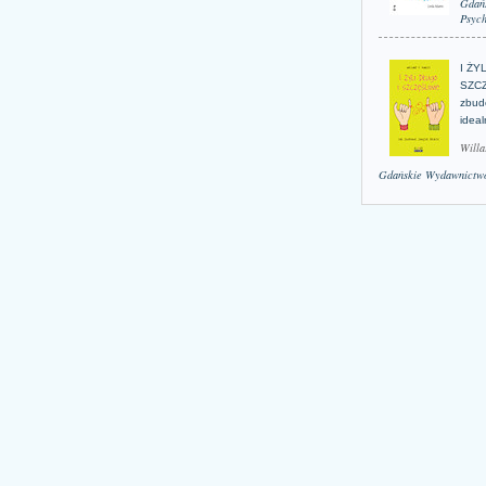
Gdań
Psych
I ŻY
SZCZ
zbud
idea
Willa
Gdańskie Wydawnictwo