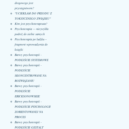
drogowego jest
przestępstwem?
"UCIEKŁAM DO PRZODU Z
TOKSYCZNEGO ZWIĄZKU"
Kim jest psychoterapeuta?
Psychoterapia — niezwykła
podróż do siebie samych
Psychoterapia po ludzku –
fragment wprowadzenia do
książki
Barwy psychoterapii -
PODEJŚCIE SYSTEMOWE
Barwy psychoterapii -
PODEJŚCIE
SKONCENTROWANE NA
ROZWIĄZANIU
Barwy psychoterapii -
PODEJŚCIE
ERICKSONOWSKIE
Barwy psychoterapii -
PODEJŚCIE PSYCHOLOGII
ZORIENTOWANEJ NA
PROCES
Barwy psychoterapii -
PODEJŚCIE GESTALT