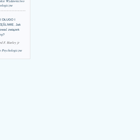
skie Wydawnictwo
ologiczne
LI DŁUGO I
ĘŚLIWIE. Jak
ować związek
lny?
rd F. Harley jr
 Psychologiczne