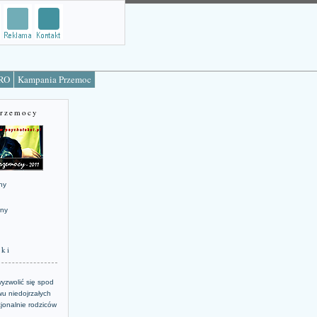
TRO
Kampania Przemoc
Przemocy
ny
jny
żki
yzwolić się spod
u niedojrzałych
jonalnie rodziców