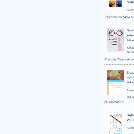
relac
Moni
Wydawnictwo Samo Se
Najwy
kobie
XX w
Sibyl
Helm
Gdańskie Wydawnictwo
Zroz
wyko
seks
Magd
Gdań
Psychologiczne
BĄD
WER
Adam