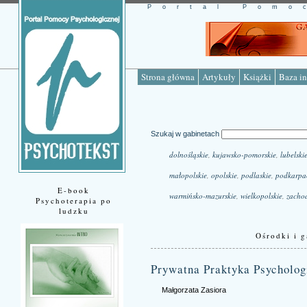
Portal Pomo
Strona główna
Artykuły
Książki
Baza in
Szukaj w gabinetach
dolnośląskie
,
kujawsko-pomorskie
,
lubelski
małopolskie
,
opolskie
,
podlaskie
,
podkarpa
E-book
warmińsko-mazurskie
,
wielkopolskie
,
zacho
Psychoterapia po
ludzku
Ośrodki i g
Prywatna Praktyka Psycholog
Małgorzata Zasiora