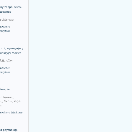
ny zespół stresu
azowego
le Schwartz
wnictwo
rsytetu
yczni, wymagający
funkcyjni rodzice
 M. Allen
wnictwo
rsytetu
terapia
r Sipowicz,
sz Pietras, Edyta
rt
wnictwo Naukowe
d psycholog.