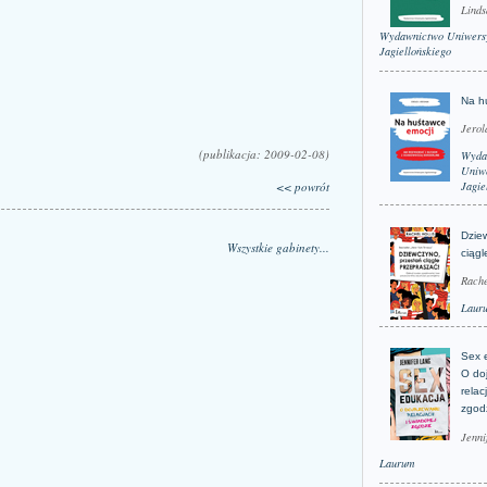
Linds
Wydawnictwo Uniwers
Jagiellońskiego
Na h
Jerol
(publikacja: 2009-02-08)
Wyda
Uniwe
<< powrót
Jagie
Dzie
Wszystkie gabinety...
ciągl
Rache
Laur
Sex 
O do
relac
zgod
Jenni
Laurum