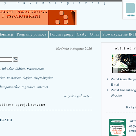
cy Psychologicznej
formacji
Programy pomocy
Forum i grupy
Czaty
O nas
Stowarzyszenie IN
Wolni od 
Niedziela 9 sierpnia 2026
e
,
lubuskie
,
łódzkie
,
mazowieckie
ckie
,
pomorskie
,
śląskie
,
świętokrzyskie
Punkt konsultacyj
E-mail
dniopomorskie
,
zagranica
,
internet
Punkt Konsultacy
Wszystkie gabinety...
Wrocław
abinety specjalistyczne
Ksią
iczna
Jak w
wpływ
emoc