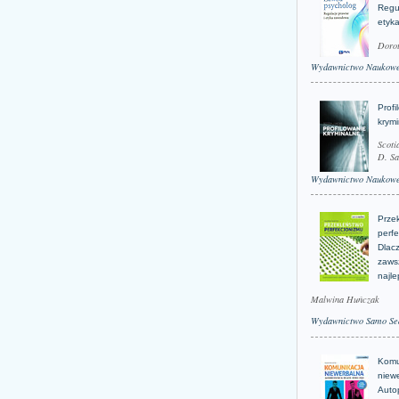
Regu
etyk
Doro
Wydawnictwo Naukow
Profi
krym
Scoti
D. Sa
Wydawnictwo Naukow
Prze
perfe
Dlacz
zaws
najle
Malwina Huńczak
Wydawnictwo Samo Se
Komu
niew
Auto