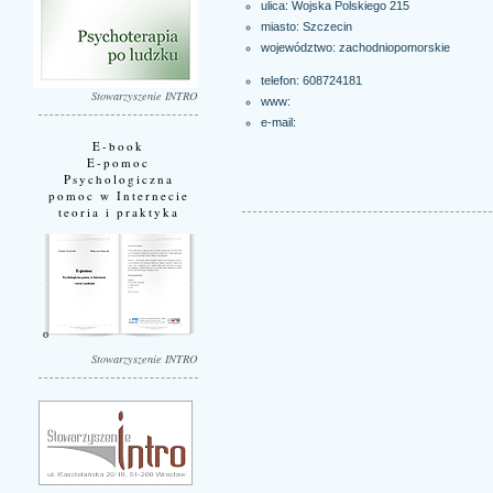
ulica: Wojska Polskiego 215
miasto:
Szczecin
województwo:
zachodniopomorskie
telefon: 608724181
Stowarzyszenie INTRO
www:
e-mail:
E-book
E-pomoc
Psychologiczna
pomoc w Internecie
teoria i praktyka
Stowarzyszenie INTRO