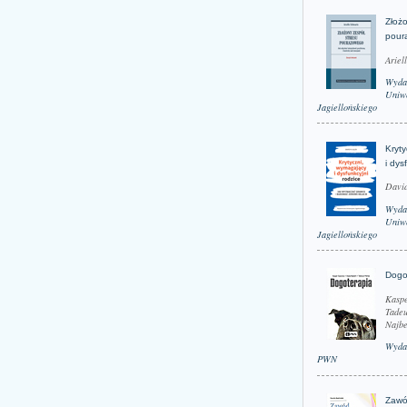
Złożo
pour
Ariel
Wyda
Uniwe
Jagiellońskiego
Kryt
i dys
David
Wyda
Uniwe
Jagiellońskiego
Dogo
Kaspe
Tadeu
Najbe
Wyda
PWN
Zawó