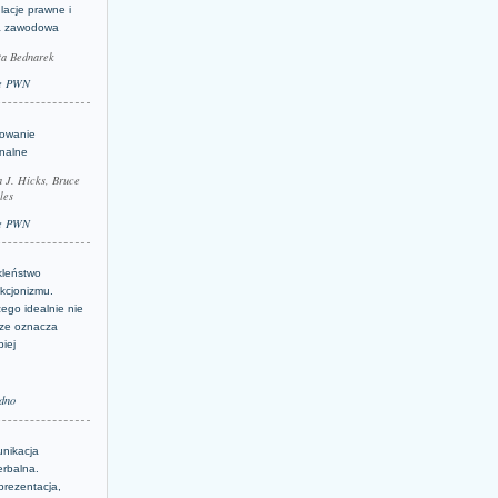
lacje prawne i
a zawodowa
ta Bednarek
e PWN
lowanie
inalne
a J. Hicks, Bruce
les
e PWN
kleństwo
kcjonizmu.
ego idealnie nie
ze oznacza
piej
dno
nikacja
erbalna.
prezentacja,