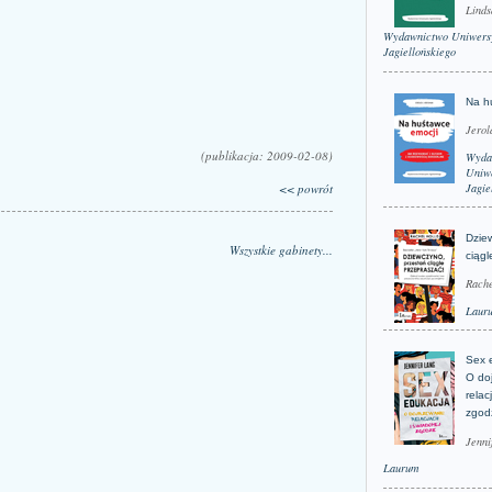
Linds
Wydawnictwo Uniwers
Jagiellońskiego
Na h
Jerol
(publikacja: 2009-02-08)
Wyda
Uniwe
<< powrót
Jagie
Dzie
Wszystkie gabinety...
ciągl
Rache
Laur
Sex 
O do
relac
zgod
Jenni
Laurum