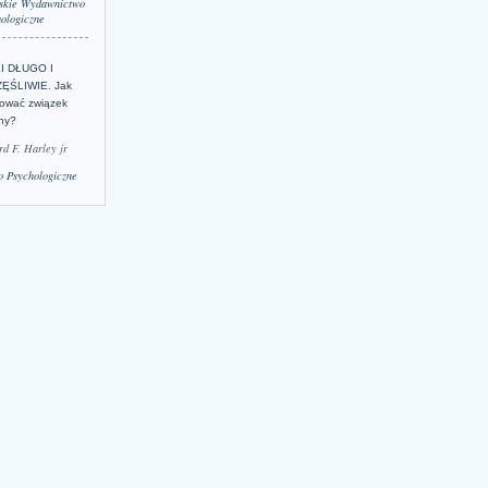
skie Wydawnictwo
ologiczne
LI DŁUGO I
ĘŚLIWIE. Jak
ować związek
lny?
rd F. Harley jr
 Psychologiczne