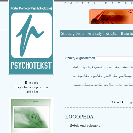
Portal Pomo
Strona główna
Artykuły
Książki
Baza in
Szukaj w gabinetach
dolnośląskie
,
kujawsko-pomorskie
,
lubelski
małopolskie
,
opolskie
,
podlaskie
,
podkarpa
E-book
warmińsko-mazurskie
,
wielkopolskie
,
zacho
Psychoterapia po
ludzku
Ośrodki i g
LOGOPEDA
Sylwia Andrzejewska