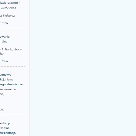
lacje prawne i
a zawodowa
ta Bednarek
e PWN
lowanie
inalne
a J. Hicks, Bruce
les
e PWN
kleństwo
kcjonizmu.
ego idealnie nie
ze oznacza
piej
dno
nikacja
erbalna.
prezentacja,