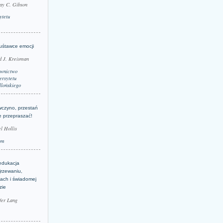
ay C. Gibson
ytetu
uśtawce emocji
d J. Kreisman
wnictwo
rsytetu
llońskiego
wczyno, przestań
e przepraszać!
l Hollis
um
edukacja
jrzewaniu,
jach i świadomej
zie
fer Lang