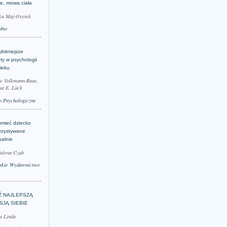
je, mowa ciała
ka Maj-Osytek
dno
bitniejsze
ty w psychologii
ieku
le Volkmann-Raue,
ut E. Lück
 Psychologiczne
umieć dziecko
rzystywane
ualnie
alena Czub
skie Wydawnictwo
Ź NAJLEPSZĄ
SJĄ SIEBIE
s Linda