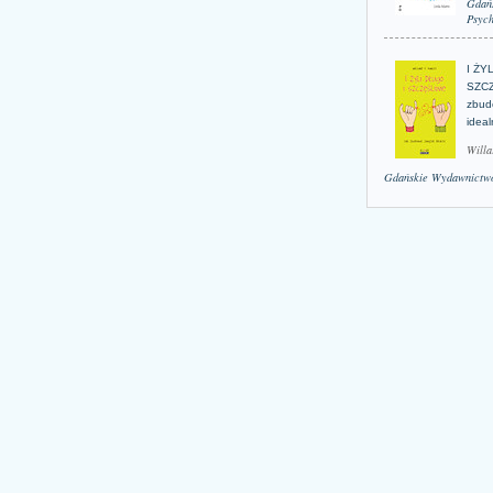
Gdań
Psych
I ŻY
SZCZ
zbud
idea
Willa
Gdańskie Wydawnictwo