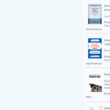
Złożo
pour
Ariel
Wyda
Uniwe
Jagiellońskiego
Kryt
i dys
David
Wyda
Uniwe
Jagiellońskiego
Dogo
Kaspe
Tadeu
Najbe
Wyda
PWN
Zawó