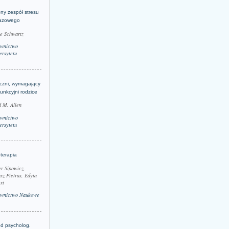
ny zespół stresu
azowego
le Schwartz
wnictwo
rsytetu
yczni, wymagający
funkcyjni rodzice
 M. Allen
wnictwo
rsytetu
terapia
r Sipowicz,
sz Pietras, Edyta
rt
wnictwo Naukowe
d psycholog.