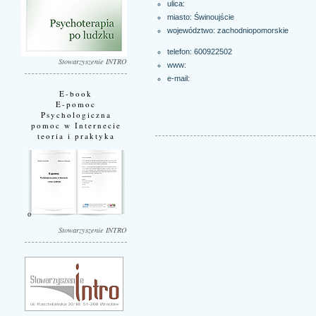
ulica:
miasto:
Świnoujście
województwo:
zachodniopomorskie
telefon: 600922502
Stowarzyszenie INTRO
www:
e-mail:
E-book
E-pomoc
Psychologiczna
pomoc w Internecie
teoria i praktyka
Stowarzyszenie INTRO