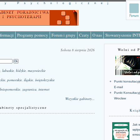
cy Psychologicznej
formacji
Programy pomocy
Forum i grupy
Czaty
O nas
Stowarzyszenie IN
Wolni od 
Sobota 8 sierpnia 2026
e
,
lubuskie
,
łódzkie
,
mazowieckie
ckie
,
pomorskie
,
śląskie
,
świętokrzyskie
Punkt konsultacyj
E-mail
dniopomorskie
,
zagranica
,
internet
Punkt Konsultacy
Wszystkie gabinety...
Wrocław
abinety specjalistyczne
Ksią
Jak w
wpływ
emoc