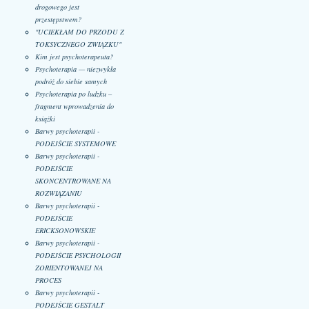
drogowego jest
przestępstwem?
"UCIEKŁAM DO PRZODU Z
TOKSYCZNEGO ZWIĄZKU"
Kim jest psychoterapeuta?
Psychoterapia — niezwykła
podróż do siebie samych
Psychoterapia po ludzku –
fragment wprowadzenia do
książki
Barwy psychoterapii -
PODEJŚCIE SYSTEMOWE
Barwy psychoterapii -
PODEJŚCIE
SKONCENTROWANE NA
ROZWIĄZANIU
Barwy psychoterapii -
PODEJŚCIE
ERICKSONOWSKIE
Barwy psychoterapii -
PODEJŚCIE PSYCHOLOGII
ZORIENTOWANEJ NA
PROCES
Barwy psychoterapii -
PODEJŚCIE GESTALT