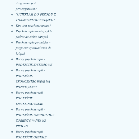
drogowego jest
przestępstwem?
"UCIEKŁAM DO PRZODU Z
TOKSYCZNEGO ZWIĄZKU"
Kim jest psychoterapeuta?
Psychoterapia — niezwykła
podróż do siebie samych
Psychoterapia po ludzku –
fragment wprowadzenia do
książki
Barwy psychoterapii -
PODEJŚCIE SYSTEMOWE
Barwy psychoterapii -
PODEJŚCIE
SKONCENTROWANE NA
ROZWIĄZANIU
Barwy psychoterapii -
PODEJŚCIE
ERICKSONOWSKIE
Barwy psychoterapii -
PODEJŚCIE PSYCHOLOGII
ZORIENTOWANEJ NA
PROCES
Barwy psychoterapii -
PODEJŚCIE GESTALT