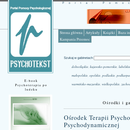
Portal Pomo
Strona główna
Artykuły
Książki
Baza in
Kampania Przemoc
Szukaj w gabinetach
dolnośląskie
,
kujawsko-pomorskie
,
lubelski
małopolskie
,
opolskie
,
podlaskie
,
podkarpa
E-book
warmińsko-mazurskie
,
wielkopolskie
,
zacho
Psychoterapia po
ludzku
Ośrodki i ga
Ośrodek Terapii Psycho
Psychodynamicznej