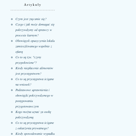
Artykuły
Czym jest znęcanie się?
Czego i jak może domagać się
pokrzywdzony od sprawcy w
procesie karnym?
Obowiązek opuszczenia lokalu
zamieszkiwanego wspólnie z
ofiarą
Co to są tzw. "czyny
przepołowione"?
Kiedy niepłacenie alimentów
jest przestępstwem?
Co to są przestępstwa ścigane
na wniosek?
Podstawowe uprawnienia i
obowiązki pokrzywdzonego w
postępowaniu
przygotowawczym
Kogo można uznać za osobę
pokrzywdzoną
Co to są przestępstwa ścigane
z oskarżenia prywatnego?
Kiedy spowodowanie wypadku