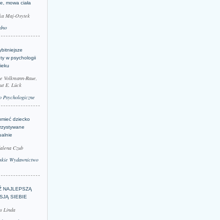
je, mowa ciała
ka Maj-Osytek
dno
bitniejsze
ty w psychologii
ieku
le Volkmann-Raue,
ut E. Lück
 Psychologiczne
umieć dziecko
rzystywane
ualnie
alena Czub
skie Wydawnictwo
Ź NAJLEPSZĄ
SJĄ SIEBIE
s Linda