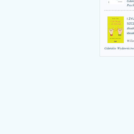
Gdań
Psych
I ŻY
SZCZ
zbud
idea
Willa
Gdańskie Wydawnictwo