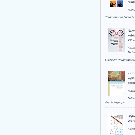
relac
Moni
Wydawnictwo Samo Se
Najwy
kobie
XX w
Sibyl
Helm
Gdańskie Wydawnictwo
Zroz
wyko
seks
Magd
Gdań
Psychologiczne
BĄD
WER
Adam