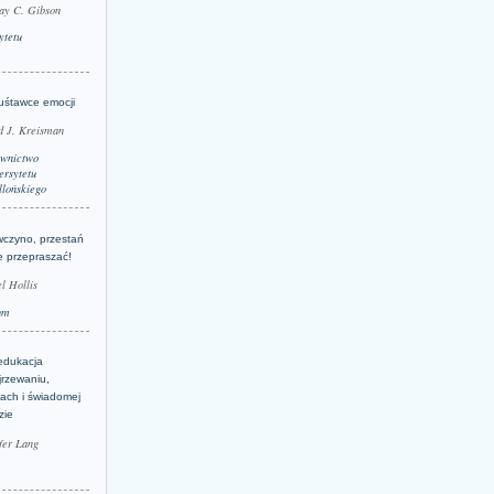
ay C. Gibson
ytetu
uśtawce emocji
d J. Kreisman
wnictwo
rsytetu
llońskiego
wczyno, przestań
e przepraszać!
l Hollis
um
edukacja
jrzewaniu,
jach i świadomej
zie
fer Lang