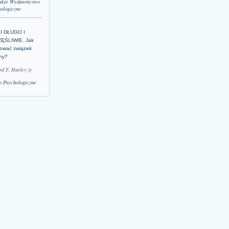
skie Wydawnictwo
ologiczne
LI DŁUGO I
ĘŚLIWIE. Jak
ować związek
lny?
rd F. Harley jr
 Psychologiczne