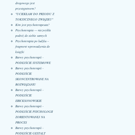
drogowego jest
przestępstwem?
"UCIEKŁAM DO PRZODU Z
TOKSYCZNEGO ZWIĄZKU"
Kim jest psychoterapeuta?
Psychoterapia — niezwykła
podróż do siebie samych
Psychoterapia po ludzku –
fragment wprowadzenia do
książki
Barwy psychoterapii -
PODEJŚCIE SYSTEMOWE
Barwy psychoterapii -
PODEJŚCIE
SKONCENTROWANE NA
ROZWIĄZANIU
Barwy psychoterapii -
PODEJŚCIE
ERICKSONOWSKIE
Barwy psychoterapii -
PODEJŚCIE PSYCHOLOGII
ZORIENTOWANEJ NA
PROCES
Barwy psychoterapii -
PODEJŚCIE GESTALT