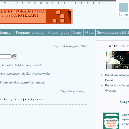
cy Psychologicznej
formacji
Programy pomocy
Forum i grupy
Czaty
O nas
Stowarzyszenie IN
Wolni od 
Czwartek 6 sierpnia 2026
e
,
lubuskie
,
łódzkie
,
mazowieckie
ckie
,
pomorskie
,
śląskie
,
świętokrzyskie
Punkt konsultacyj
E-mail
dniopomorskie
,
zagranica
,
internet
Punkt Konsultacy
Wszystkie gabinety...
Wrocław
abinety specjalistyczne
Ksią
Jak w
wpływ
emoc