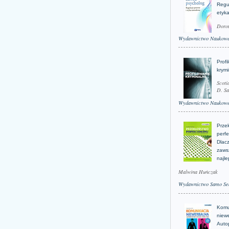
Regu
etyk
Doro
Wydawnictwo Naukow
Profi
krym
Scoti
D. Sa
Wydawnictwo Naukow
Prze
perfe
Dlacz
zaws
najle
Malwina Huńczak
Wydawnictwo Samo Se
Komu
niew
Auto