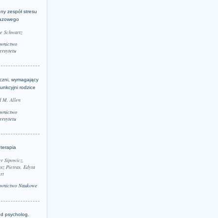
ny zespół stresu
azowego
le Schwartz
wnictwo
rsytetu
yczni, wymagający
funkcyjni rodzice
 M. Allen
wnictwo
rsytetu
terapia
r Sipowicz,
sz Pietras, Edyta
rt
wnictwo Naukowe
d psycholog.