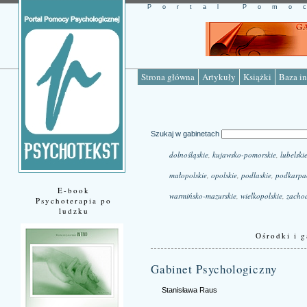
Portal Pomo
Strona główna
Artykuły
Książki
Baza in
Szukaj w gabinetach
dolnośląskie
,
kujawsko-pomorskie
,
lubelski
małopolskie
,
opolskie
,
podlaskie
,
podkarpa
E-book
warmińsko-mazurskie
,
wielkopolskie
,
zacho
Psychoterapia po
ludzku
Ośrodki i g
Gabinet Psychologiczny
Stanisława Raus