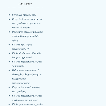
Artykuły
Czym jest znęcanie się?
Czego i jak może domagać się
pokrzywdzony od sprawcy w
procesie karnym?
Obowiązek opuszczenia lokalu
zamieszkiwanego wspólnie z
ofiarą
Co to są tzw. "czyny
przepołowione"?
Kiedy niepłacenie alimentów
jest przestępstwem?
Co to są przestępstwa ścigane
na wniosek?
Podstawowe uprawnienia i
obowiązki pokrzywdzonego w
postępowaniu
przygotowawczym
Kogo można uznać za osobę
pokrzywdzoną
Co to są przestępstwa ścigane
z oskarżenia prywatnego?
Kiedy spowodowanie wypadku