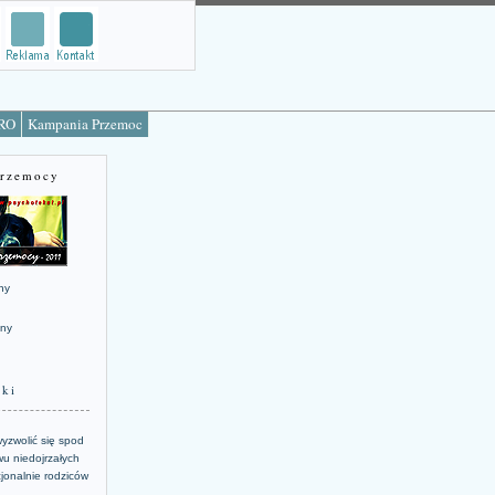
TRO
Kampania Przemoc
Przemocy
ny
jny
żki
yzwolić się spod
u niedojrzałych
jonalnie rodziców