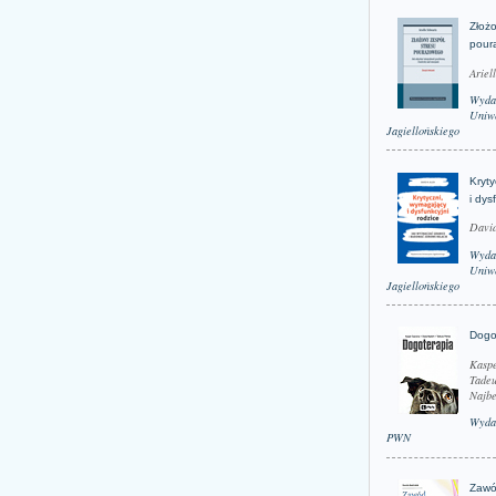
Złożo
pour
Ariel
Wyda
Uniwe
Jagiellońskiego
Kryt
i dys
David
Wyda
Uniwe
Jagiellońskiego
Dogo
Kaspe
Tadeu
Najbe
Wyda
PWN
Zawó