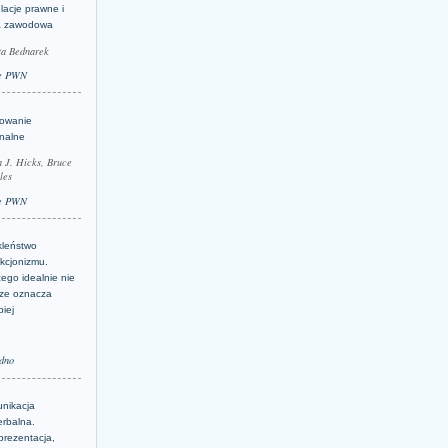
lacje prawne i
a zawodowa
ta Bednarek
e PWN
lowanie
inalne
a J. Hicks, Bruce
les
e PWN
kleństwo
kcjonizmu.
ego idealnie nie
ze oznacza
piej
dno
nikacja
erbalna.
prezentacja,