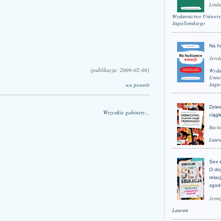
Linds
Wydawnictwo Uniwers
Jagiellońskiego
Na h
Jerol
(publikacja: 2009-02-08)
Wyda
Uniwe
<< powrót
Jagie
Dzie
Wszystkie gabinety...
ciągl
Rache
Laur
Sex 
O do
relac
zgod
Jenni
Laurum