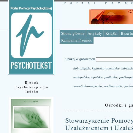
Portal Pomo
Strona główna
Artykuły
Książki
Baza in
Kampania Przemoc
Szukaj w gabinetach
dolnośląskie
,
kujawsko-pomorskie
,
lubelski
małopolskie
,
opolskie
,
podlaskie
,
podkarpa
E-book
warmińsko-mazurskie
,
wielkopolskie
,
zacho
Psychoterapia po
ludzku
Ośrodki i ga
Stowarzyszenie Pomo
Uzależnieniem i Uza