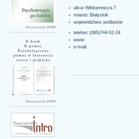
ulica: Włókiennicza 7
miasto:
Białystok
województwo:
podlaskie
Stowarzyszenie INTRO
telefon: (085)744-52-24
www:
E-book
E-pomoc
e-mail:
Psychologiczna
pomoc w Internecie
teoria i praktyka
Stowarzyszenie INTRO