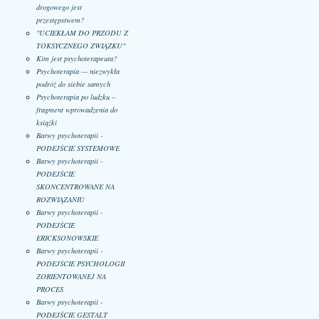
drogowego jest
przestępstwem?
"UCIEKŁAM DO PRZODU Z
TOKSYCZNEGO ZWIĄZKU"
Kim jest psychoterapeuta?
Psychoterapia — niezwykła
podróż do siebie samych
Psychoterapia po ludzku –
fragment wprowadzenia do
książki
Barwy psychoterapii -
PODEJŚCIE SYSTEMOWE
Barwy psychoterapii -
PODEJŚCIE
SKONCENTROWANE NA
ROZWIĄZANIU
Barwy psychoterapii -
PODEJŚCIE
ERICKSONOWSKIE
Barwy psychoterapii -
PODEJŚCIE PSYCHOLOGII
ZORIENTOWANEJ NA
PROCES
Barwy psychoterapii -
PODEJŚCIE GESTALT