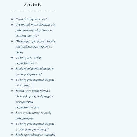
Artykuły
Czym jest znęcanie się?
Czego i jak może domagać się
pokrzywdzony od sprawcy w
procesie karnym?
Obowiązek opuszczenia lokalu
zamieszkiwanego wspólnie z
ofiarą
Co to są tzw. "czyny
przepołowione"?
Kiedy niepłacenie alimentów
jest przestępstwem?
Co to są przestępstwa ścigane
na wniosek?
Podstawowe uprawnienia i
obowiązki pokrzywdzonego w
postępowaniu
przygotowawczym
Kogo można uznać za osobę
pokrzywdzoną
Co to są przestępstwa ścigane
z oskarżenia prywatnego?
Kiedy spowodowanie wypadku