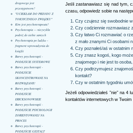
drogowego jest
Jeśli zastanawiasz się nad tym, 
przestępstwem?
czasu, odpowiedz sobie na następu
"UCIEKŁAM DO PRZODU Z
TOKSYCZNEGO ZWIĄZKU"
Czy czujesz się swobodnie w
Kim jest psychoterapeuta?
Czy codziennie rozmawiasz z
Psychoterapia — niezwykła
Czy łatwo Ci rozmawiać o rzec
podróż do siebie samych
Psychoterapia po ludzku –
z mało znanymi Ci osobami n
fragment wprowadzenia do
Czy poznałeś/aś w ostatnim m
książki
Czy znasz kogoś, kogo możes
Barwy psychoterapii -
PODEJŚCIE SYSTEMOWE
znajomego i nie jest to osoba,
Barwy psychoterapii -
Czy podtrzymujesz znajomośc
PODEJŚCIE
kontakt?
SKONCENTROWANE NA
Czy w ostatnim tygodniu umów
ROZWIĄZANIU
Barwy psychoterapii -
Jeżeli odpowiedziałeś "nie" na 4 l
PODEJŚCIE
ERICKSONOWSKIE
kontaktów internetowych w Twoim 
Barwy psychoterapii -
PODEJŚCIE PSYCHOLOGII
ZORIENTOWANEJ NA
PROCES
Barwy psychoterapii -
PODEJŚCIE GESTALT