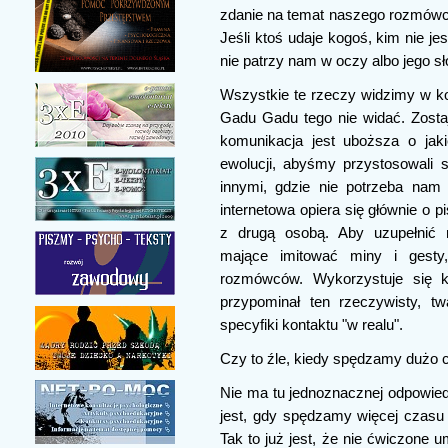
zdanie na temat naszego rozmówc
Jeśli ktoś udaje kogoś, kim nie jes
nie patrzy nam w oczy albo jego sł
Wszystkie te rzeczy widzimy w ko
Gadu Gadu tego nie widać. Zostaj
komunikacja jest uboższa o jakie
ewolucji, abyśmy przystosowali 
innymi, gdzie nie potrzeba nam
internetowa opiera się głównie o 
z drugą osobą. Aby uzupełnić n
mające imitować miny i gesty,
rozmówców. Wykorzystuje się ka
przypominał ten rzeczywisty, t
specyfiki kontaktu "w realu".
Czy to źle, kiedy spędzamy dużo
Nie ma tu jednoznacznej odpowiedz
jest, gdy spędzamy więcej czasu
Tak to już jest, że nie ćwiczone 