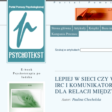
Portal Pomo
Strona główna
Artykuły
Książki
Baza in
Kampania Przemoc
Szukaj w artykułach
E-book
Psychoterapia po
ludzku
LEPIEJ W SIECI CZY
IRC I KOMUNIKATOR
DLA RELACJI MIĘD
Autor:
Paulina Chocholska
Źródło: www.psychotekst.pl