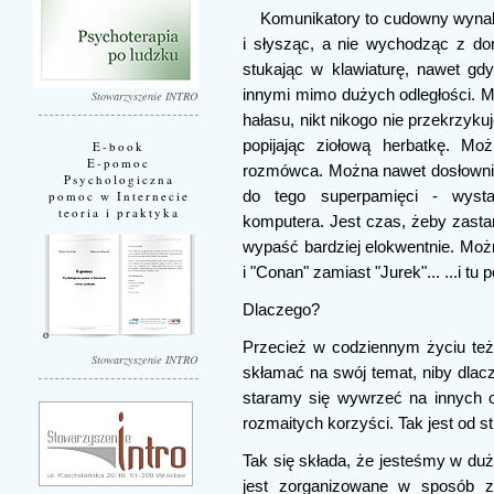
Komunikatory to cudowny wyna
i słysząc, a nie wychodząc z d
stukając w klawiaturę, nawet g
innymi mimo dużych odległości. 
Stowarzyszenie INTRO
hałasu, nikt nikogo nie przekrzyk
popijając ziołową herbatkę. Mo
E-book
E-pomoc
rozmówca. Można nawet dosłownie
Psychologiczna
do tego superpamięci - wystar
pomoc w Internecie
teoria i praktyka
komputera. Jest czas, żeby zasta
wypaść bardziej elokwentnie. Moż
i "Conan" zamiast "Jurek"... ...i t
Dlaczego?
Przecież w codziennym życiu też
Stowarzyszenie INTRO
skłamać na swój temat, niby dlac
staramy się wywrzeć na innych o
rozmaitych korzyści. Tak jest od st
Tak się składa, że jesteśmy w duż
jest zorganizowane w sposób z