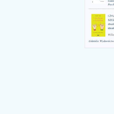
Gdań
Psych
I ŻY
SZCZ
zbud
idea
Willa
Gdańskie Wydawnictwo