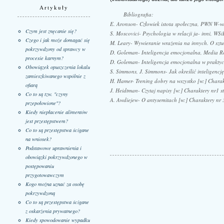
Artykuły
Bibliografia:
E. Aronson- Człowiek istota społeczna, PWN W-
Czym jest znęcanie się?
S. Moscovici- Psychologia w relacji ja- inni, W
Czego i jak może domagać się
M. Leary- Wywieranie wrażenia na innych. O szt
pokrzywdzony od sprawcy w
D. Goleman- Inteligencja emocjonalna, Media 
procesie karnym?
D. Goleman- Inteligencja emocjonalna w prakty
Obowiązek opuszczenia lokalu
S. Simmons, J. Simmons- Jak określić intelige
zamieszkiwanego wspólnie z
H. Hamer- Trening dobry na wszystko [w:] Chara
ofiarą
J. Heidtman- Czytaj napisy [w:] Charaktery nr1 s
Co to są tzw. "czyny
A. Awdiejew- O antysemitach [w:] Charaktery nr
przepołowione"?
Kiedy niepłacenie alimentów
jest przestępstwem?
Co to są przestępstwa ścigane
na wniosek?
Podstawowe uprawnienia i
obowiązki pokrzywdzonego w
postępowaniu
przygotowawczym
Kogo można uznać za osobę
pokrzywdzoną
Co to są przestępstwa ścigane
z oskarżenia prywatnego?
Kiedy spowodowanie wypadku