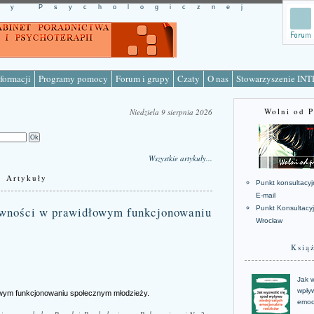
cy Psychologicznej
formacji
Programy pomocy
Forum i grupy
Czaty
O nas
Stowarzyszenie IN
Wolni od 
Niedziela 9 sierpnia 2026
Wszystkie artykuły...
Artykuły
Punkt konsultacyj
E-mail
tywności w prawidłowym funkcjonowaniu
Punkt Konsultacy
Wrocław
Ksią
Jak w
wpływ
łowym funkcjonowaniu społecznym młodzieży.
emoc