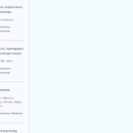
ny zespół stresu
azowego
le Schwartz
wnictwo
rsytetu
yczni, wymagający
funkcyjni rodzice
 M. Allen
wnictwo
rsytetu
terapia
r Sipowicz,
sz Pietras, Edyta
rt
wnictwo Naukowe
d psycholog.