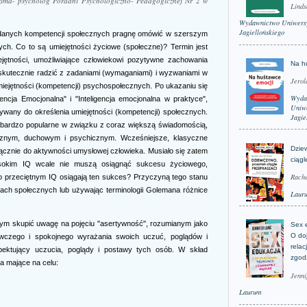
zima- psycholog Poradni Psychologiczno- Pedagogicznej Nr 2 w
Linds
Wydawnictwo Uniwers
Jagiellońskiego
ożądanych kompetencji społecznych pragnę omówić w szerszym
ych. Co to są umiejętności życiowe (społeczne)? Termin jest
jętności, umożliwiające człowiekowi pozytywne zachowania
Na h
skutecznie radzić z zadaniami (wymaganiami) i wyzwaniami w
Jerol
miejętności (kompetencji) psychospołecznych. Po ukazaniu się
Wyda
encja Emocjonalna" i "Inteligencja emocjonalna w praktyce",
Uniwe
używany do określenia umiejętności (kompetencji) społecznych.
Jagie
się bardzo popularne w związku z coraz większą świadomością,
gicznym, duchowym i psychicznym. Wcześniejsze, klasyczne
Dzie
wyłącznie do aktywności umysłowej człowieka. Musiało się zatem
ciągl
ysokim IQ wcale nie muszą osiągnąć sukcesu życiowego,
Rache
o przeciętnym IQ osiągają ten sukces? Przyczyną tego stanu
ach społecznych lub używając terminologii Golemana różnice
Laur
m skupić uwagę na pojęciu "asertywność", rozumianym jako
Sex 
O do
owczego i spokojnego wyrażania swoich uczuć, poglądów i
relac
ektujący uczucia, poglądy i postawy tych osób. W skład
zgod
a mające na celu:
Jenni
Laurum