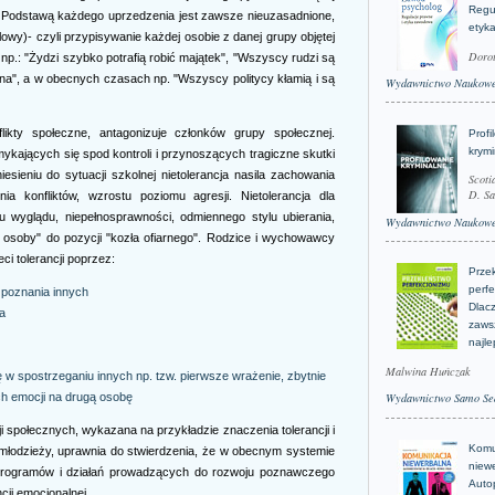
Regu
. Podstawą każdego uprzedzenia jest zawsze nieuzasadnione,
etyk
lowy)- czyli przypisywanie każdej osobie z danej grupy objętej
Doro
.: "Żydzi szybko potrafią robić majątek", "Wszyscy rudzi są
ekona", a w obecnych czasach np. "Wszyscy politycy kłamią i są
Wydawnictwo Naukow
nflikty społeczne, antagonizuje członków grupy społecznej.
Profi
krym
kających się spod kontroli i przynoszących tragiczne skutki
ieniu do sytuacji szkolnej nietolerancja nasila zachowania
Scoti
D. Sa
a konfliktów, wzrostu poziomu agresji. Nietolerancja dla
u wyglądu, niepełnosprawności, odmiennego stylu ubierania,
Wydawnictwo Naukow
osoby" do pozycji "kozła ofiarnego". Rodzice i wychowawcy
i tolerancji poprzez:
Prze
perfe
 poznania innych
Dlacz
a
zaws
najle
Malwina Huńczak
w spostrzeganiu innych np. tzw. pierwsze wrażenie, zbytnie
ch emocji na drugą osobę
Wydawnictwo Samo Se
ji społecznych, wykazana na przykładzie znaczenia tolerancji i
Komu
młodzieży, uprawnia do stwierdzenia, że w obecnym systemie
niew
e programów i działań prowadzących do rozwoju poznawczego
Auto
ncji emocjonalnej.