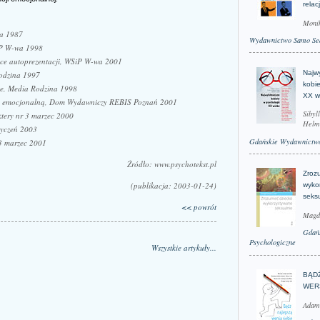
relac
Moni
wa 1987
Wydawnictwo Samo Se
SiP W-wa 1998
uce autoprezentacji, WSiP W-wa 2001
Najwy
Rodzina 1997
kobie
ce, Media Rodzina 1998
XX w
ncję emocjonalną, Dom Wydawniczy REBIS Poznań 2001
Sibyl
ktery nr 3 marzec 2000
Helm
tyczeń 2003
Gdańskie Wydawnictwo
 3 marzec 2001
Źródło: www.psychotekst.pl
Zroz
(publikacja: 2003-01-24)
wyko
seks
<< powrót
Magd
Gdań
Psychologiczne
Wszystkie artykuły...
BĄD
WER
Adam