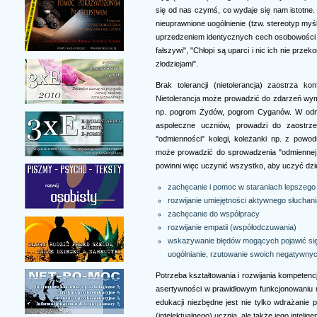
się od nas czymś, co wydaje się nam istotne
nieuprawnione uogólnienie (tzw. stereotyp myś
uprzedzeniem identycznych cech osobowości np
fałszywi", "Chłopi są uparci i nic ich nie prz
złodziejami".
Brak tolerancji (nietolerancja) zaostrza ko
Nietolerancja może prowadzić do zdarzeń wymy
np. pogrom Żydów, pogrom Cyganów. W odnies
aspołeczne uczniów, prowadzi do zaostrzeni
"odmienności" kolegi, koleżanki np. z powod
może prowadzić do sprowadzenia "odmiennej 
powinni więc uczynić wszystko, aby uczyć dziec
zachęcanie i pomoc w staraniach lepszego
rozwijanie umiejętności aktywnego słuchani
zachęcanie do współpracy
rozwijanie empatii (współodczuwania)
wskazywanie błędów mogących pojawić się 
uogólnianie, rzutowanie swoich negatywny
Potrzeba kształtowania i rozwijania kompetenc
asertywności w prawidłowym funkcjonowaniu 
edukacji niezbędne jest nie tylko wdrażani
(intelektualnego) ucznia, ale także jego intelige