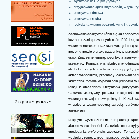
wyrażanie uczuć pozytywnych
przyjmowanie opinii innych osób, w tym kry
asertywna odmowa
asertywna prośba
reakcja na własne poczucie winy i krzywdy
Zachowanie asertywne różni się od zachowan
bez naruszania praw innych osób. Różni się t
własnym interesem oraz stanowczą obronę siebi
możemy mówić o braku szacunku: w przypadku 
osób. Znaczenie umiejętności bycia asertyw
przecenić. Pomaga ona skutecznie odmawia
alkoholu i innych środków odurzających, po
aktach wandalizmu, przemocy. Zachowań asert
skuteczna metoda wyposażania jednostki w u
relacji z otoczeniem, utrzymania pozytywn
Człowiek asertywny posiada umiejętność r
własnego rozwoju i rozwoju innych. Kształt
Programy pomocy
w walce z wszechobecną agresją, zarówno w
agresorami.
Kolejnym wyznacznikiem kompetencji społe
akceptowanie inności. Człowiek tolerancyjn
upodobania, preferencje, zwyczaje. To ktoś
wyglądu zewnętrznego i sposobu bycia. Uprze