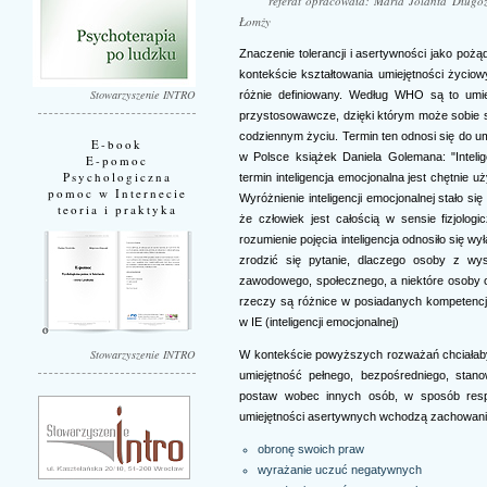
referat opracowała: Maria Jolanta Długo
Łomży
Znaczenie tolerancji i asertywności jako p
kontekście kształtowania umiejętności życiow
Stowarzyszenie INTRO
różnie definiowany. Według WHO są to umie
przystosowawcze, dzięki którym może sobie 
codziennym życiu. Termin ten odnosi się do u
E-book
w Polsce książek Daniela Golemana: "Intelig
E-pomoc
Psychologiczna
termin inteligencja emocjonalna jest chętnie 
pomoc w Internecie
Wyróżnienie inteligencji emocjonalnej stało 
teoria i praktyka
że człowiek jest całością w sensie fizjolo
rozumienie pojęcia inteligencja odnosiło się 
zrodzić się pytanie, dlaczego osoby z w
zawodowego, społecznego, a niektóre osoby 
rzeczy są różnice w posiadanych kompetencj
w IE (inteligencji emocjonalnej)
Stowarzyszenie INTRO
W kontekście powyższych rozważań chciałaby
umiejętność pełnego, bezpośredniego, stan
postaw wobec innych osób, w sposób resp
umiejętności asertywnych wchodzą zachowani
obronę swoich praw
wyrażanie uczuć negatywnych