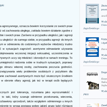
tyki
Złożo
pour
Ariel
Wyda
Uniwe
ia agresywnego, oznacza bowiem korzystanie ze swoich praw
Jagiellońskiego
eż od zachowania uległego, zakłada bowiem działanie zgodne z
e i swoich praw. Zarówno w przypadku uległości, jak i agresji
Kryt
uległości- do samego siebie, w przypadku agresji- do innych
i dys
nym w odniesieniu do codziennych wyborów młodzieży trudno
ć w sytuacjach zagrożeń: asertywne odmawianie używania
David
dejmowania wczesnej inicjacji seksualnej, uczestniczenia w
Wyda
ywnych uczy się młodzież i dorosłych w ramach treningu. To
Uniwe
Jagiellońskiego
miejętności radzenia sobie w trudnych sytuacjach, poprawy
ego obrazu własnej osoby, zachowania poczucia godności.
ozwiązywania wielu problemów osobistych z pożytkiem dla
Dogo
owanie zachowań asertywnych może być skutecznym środkiem
Kaspe
 obronie ofiary agresji, jak też w terapii osób będących
Tadeu
Najbe
Wyda
cznych jest tolerancja, rozumiana jako wyrozumiałość i
PWN
y to taki, który szanuje odmienne przekonania, wierzenia,
 pozbawiony uprzedzeń, także względem odmiennego u innych
Zawó
dzenie to wroga postawa wobec jakieś grupy ludzi różniącej