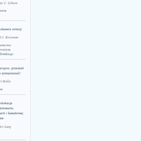
ay C. Gibson
ytetu
uśtawce emocji
d J. Kreisman
wnictwo
rsytetu
llońskiego
wczyno, przestań
e przepraszać!
l Hollis
um
edukacja
jrzewaniu,
jach i świadomej
zie
fer Lang