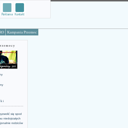
TRO
Kampania Przemoc
Przemocy
ny
jny
żki
yzwolić się spod
u niedojrzałych
jonalnie rodziców