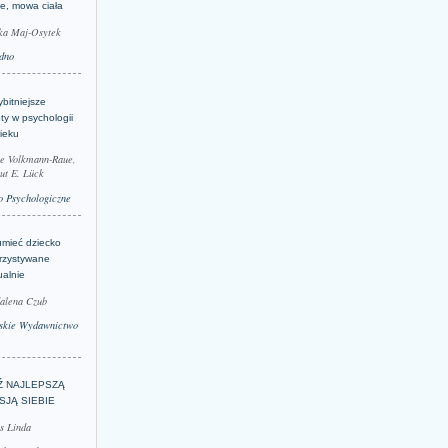
je, mowa ciała
ka Maj-Osytek
dno
bitniejsze
ty w psychologii
ieku
le Volkmann-Raue,
ut E. Lück
 Psychologiczne
umieć dziecko
rzystywane
ualnie
alena Czub
skie Wydawnictwo
Ź NAJLEPSZĄ
SJĄ SIEBIE
s Linda