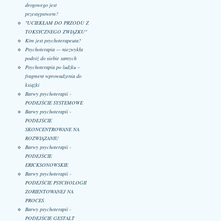
drogowego jest
przestępstwem?
"UCIEKŁAM DO PRZODU Z
TOKSYCZNEGO ZWIĄZKU"
Kim jest psychoterapeuta?
Psychoterapia — niezwykła
podróż do siebie samych
Psychoterapia po ludzku –
fragment wprowadzenia do
książki
Barwy psychoterapii -
PODEJŚCIE SYSTEMOWE
Barwy psychoterapii -
PODEJŚCIE
SKONCENTROWANE NA
ROZWIĄZANIU
Barwy psychoterapii -
PODEJŚCIE
ERICKSONOWSKIE
Barwy psychoterapii -
PODEJŚCIE PSYCHOLOGII
ZORIENTOWANEJ NA
PROCES
Barwy psychoterapii -
PODEJŚCIE GESTALT