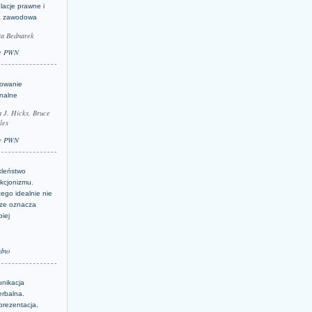
lacje prawne i
a zawodowa
ta Bednarek
e PWN
lowanie
inalne
a J. Hicks, Bruce
les
e PWN
kleństwo
kcjonizmu.
ego idealnie nie
ze oznacza
piej
dno
nikacja
erbalna.
prezentacja,