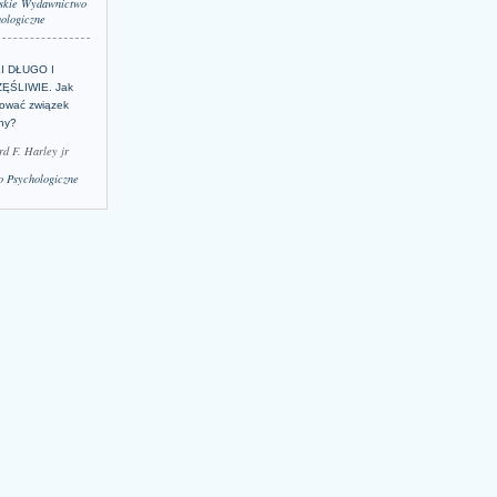
skie Wydawnictwo
ologiczne
LI DŁUGO I
ĘŚLIWIE. Jak
ować związek
lny?
rd F. Harley jr
 Psychologiczne