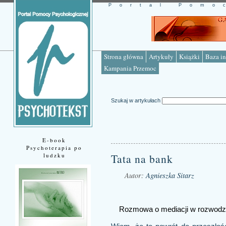
Portal Pomo
Strona główna
Artykuły
Książki
Baza in
Kampania Przemoc
Szukaj w artykułach
E-book
Psychoterapia po
ludzku
Tata na bank
Autor:
Agnieszka Sitarz
Źródło: www.psychotekst.pl
Rozmowa o mediacji w rozwodz