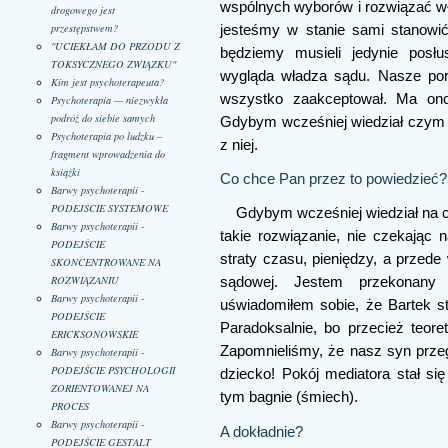
wspólnych wyborów i rozwiązać w
drogowego jest
przestępstwem?
jesteśmy w stanie sami stanowić 
"UCIEKŁAM DO PRZODU Z
będziemy musieli jedynie posł
TOKSYCZNEGO ZWIĄZKU"
wygląda władza sądu. Nasze por
Kim jest psychoterapeuta?
wszystko zaakceptował. Ma o
Psychoterapia — niezwykła
podróż do siebie samych
Gdybym wcześniej wiedział czym j
Psychoterapia po ludzku –
z niej.
fragment wprowadzenia do
książki
Co chce Pan przez to powiedzieć?
Barwy psychoterapii -
PODEJŚCIE SYSTEMOWE
Gdybym wcześniej wiedział na
Barwy psychoterapii -
takie rozwiązanie, nie czekając
PODEJŚCIE
straty czasu, pieniędzy, a przed
SKONCENTROWANE NA
ROZWIĄZANIU
sądowej. Jestem przekonany 
Barwy psychoterapii -
uświadomiłem sobie, że Bartek sta
PODEJŚCIE
Paradoksalnie, bo przecież teore
ERICKSONOWSKIE
Zapomnieliśmy, że nasz syn prze
Barwy psychoterapii -
PODEJŚCIE PSYCHOLOGII
dziecko! Pokój mediatora stał s
ZORIENTOWANEJ NA
tym bagnie (śmiech).
PROCES
Barwy psychoterapii -
A dokładnie?
PODEJŚCIE GESTALT