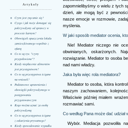
Artykuły
zapomnielibyśmy o wielu z tych 
dzień, ale mogą być z pewnością
Czym jest znęcanie się?
nasze emocje w rozmowie, zadają
Czego i jak może domagać się
myślenia.
pokrzywdzony od sprawcy w
procesie karnym?
W jaki sposób mediator ocenia, kt
Obowiązek opuszczenia lokalu
zamieszkiwanego wspólnie z
Nie! Mediator niczego nie oce
ofiarą
obwinianych, oskarżonych. Naj
Co to są tzw. "czyny
rozwiązanie. Mediator to osoba b
przepołowione"?
Kiedy niepłacenie alimentów
nad nami władzy.
jest przestępstwem?
Co to są przestępstwa ścigane
Jaka była więc rola mediatora?
na wniosek?
Mediator to osoba, która kontr
Podstawowe uprawnienia i
obowiązki pokrzywdzonego w
naszym zachowaniem, kolejnością
postępowaniu
Właściwie później miałem wrażeni
przygotowawczym
rozmawiać sami.
Kogo można uznać za osobę
pokrzywdzoną
Co według Pana może dać udział 
Co to są przestępstwa ścigane
z oskarżenia prywatnego?
Wybór. Mediacja pozwoliła 
Kiedy spowodowanie wypadku