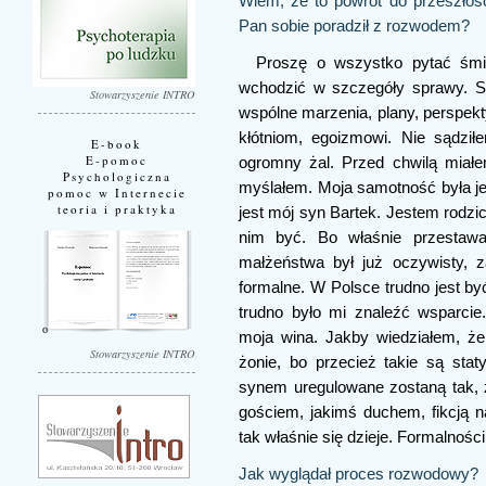
Wiem, że to powrót do przeszłoś
Pan sobie poradził z rozwodem?
Proszę o wszystko pytać śmia
wchodzić w szczegóły sprawy. Sta
Stowarzyszenie INTRO
wspólne marzenia, plany, perspek
kłótniom, egoizmowi. Nie sądzi
E-book
E-pomoc
ogromny żal. Przed chwilą miał
Psychologiczna
myślałem. Moja samotność była jed
pomoc w Internecie
teoria i praktyka
jest mój syn Bartek. Jestem rodzi
nim być. Bo właśnie przesta
małżeństwa był już oczywisty, z
formalne. W Polsce trudno jest 
trudno było mi znaleźć wsparcie
moja wina. Jakby wiedziałem, że
Stowarzyszenie INTRO
żonie, bo przecież takie są stat
synem uregulowane zostaną tak, ż
gościem, jakimś duchem, fikcją n
tak właśnie się dzieje. Formalnoś
Jak wyglądał proces rozwodowy?