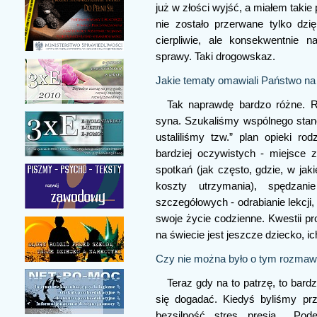
już w złości wyjść, a miałem takie
nie zostało przerwane tylko dzi
cierpliwie, ale konsekwentnie
sprawy. Taki drogowskaz.
Jakie tematy omawiali Państwo na
Tak naprawdę bardzo różne. 
syna. Szukaliśmy wspólnego stan
ustaliliśmy tzw.” plan opieki rod
bardziej oczywistych - miejsce
spotkań (jak często, gdzie, w jak
koszty utrzymania), spędzani
szczegółowych - odrabianie lekcji
swoje życie codzienne. Kwestii pr
na świecie jest jeszcze dziecko, ic
Czy nie można było o tym rozmawi
Teraz gdy na to patrzę, to bardz
się dogadać. Kiedyś byliśmy przec
bezsilność, stres, presja.... 