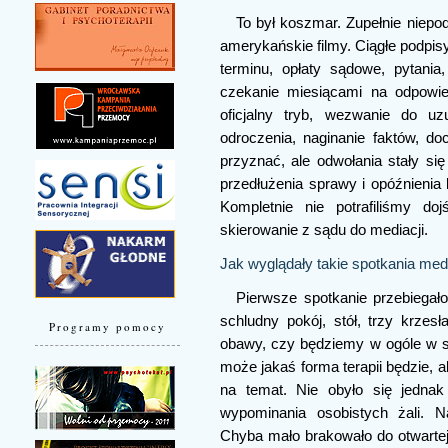
To był koszmar. Zupełnie niepo
amerykańskie filmy. Ciągłe podpi
terminu, opłaty sądowe, pytani
czekanie miesiącami na odpowie
oficjalny tryb, wezwanie do uz
odroczenia, naginanie faktów, d
przyznać, ale odwołania stały si
przedłużenia sprawy i opóźnienia 
Kompletnie nie potrafiliśmy d
skierowanie z sądu do mediacji.
Jak wyglądały takie spotkania med
Pierwsze spotkanie przebiegał
schludny pokój, stół, trzy krze
Programy pomocy
obawy, czy będziemy w ogóle w st
może jakaś forma terapii będzie, a
na temat. Nie obyło się jedna
wypominania osobistych żali. Na
Chyba mało brakowało do otwarte