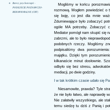
Barwy psychoterapii -
Mogliśmy w końcu porozmawiać
PODEJŚCIE POZNAWCZO-
rozmową. Mogłem powiedzieć o ty
BEHAWIORALNE (CBT)
się boję, co jest dla mnie wa
Zdumiewające było zobaczyć potr
ogóle MA potrzeby. Zobaczyć c
Mediator pomógł nam skupić się na
zabrzmi, ale to było nieprawdop
podobnych rzeczy. Mogliśmy zn
podpisaliśmy dwa porozumienia
majątku. Dzięki tym porozumien
kilkanaście minut dosłownie. Sz
odbyło się bez stresu, adwokatów
mediacji, po dwie godziny.
I w tak krótkim czasie udało się Pa
Niesamowite, prawda? Tyle str
że nie było łatwo, ale naprawdę wa
Nie załatwiły wszystkiego, ale st
temu siedzę tu dziś z Panią i po