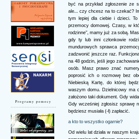
być na przykład zgłoszenie ze st
ale... czy chcesz na to czekać? 
tym lepiej dla ciebie i dzieci. T
przemocy domowej. Czasy, w któr
rodzinne", mamy już za sobą. Mas
gdy ty lub inni członkowie rodz
mundurowych sprawca przemocy
zadzwonić jeszcze raz. Funkcjona
na 48 godzin, jeśli jego zachowan
osób. Masz prawo znać numery i
poprosić ich o rozmowę bez obe
Niebieską Kartę, do której będ
waszym domu. Dzielnicowy ma ob
założono taki dokument. Gdy widać
Programy pomocy
Gdy wcześniej zgłosisz sprawę na 
będziesz musiała (-ł) zapłacić.
a kto to wszystko ogarnie?
Od wielu lat działa w naszym kraj