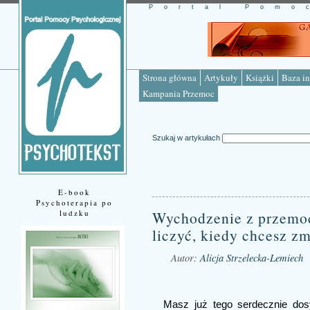
Portal Pomo
Strona główna
Artykuły
Książki
Baza in
Kampania Przemoc
Szukaj w artykułach
E-book
Psychoterapia po
ludzku
Wychodzenie z przemoc
liczyć, kiedy chcesz zm
Autor:
Alicja Strzelecka-Lemiech
Źródło: www.psychotekst.pl
Masz już tego serdecznie dosy