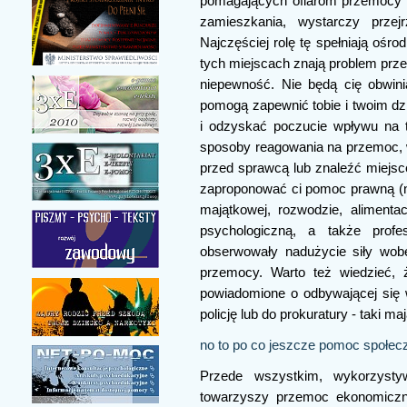
pomagających ofiarom przemocy 
zamieszkania, wystarczy przejrz
Najczęściej rolę tę spełniają ośr
tych miejscach znają problem prze
niepewność. Nie będą cię obwin
pomogą zapewnić tobie i twoim d
i odzyskać poczucie wpływu na t
sposoby reagowania na przemoc, w
przed sprawcą lub znaleźć miejsc
zaproponować ci pomoc prawną (np
majątkowej, rozwodzie, alimenta
psychologiczną, a także profe
obserwowały nadużycie siły wobe
przemocy. Warto też wiedzieć, 
powiadomione o odbywającej się
policję lub do prokuratury - taki m
no to po co jeszcze pomoc społec
Przede wszystkim, wykorzysty
towarzyszy przemoc ekonomiczn