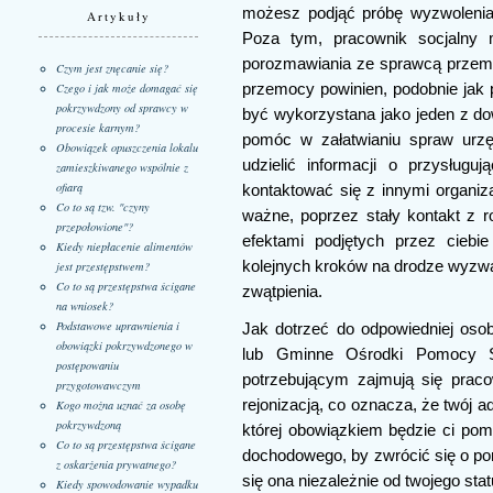
możesz podjąć próbę wyzwolenia
Artykuły
Poza tym, pracownik socjalny
porozmawiania ze sprawcą przemo
Czym jest znęcanie się?
przemocy powinien, podobnie jak p
Czego i jak może domagać się
pokrzywdzony od sprawcy w
być wykorzystana jako jeden z d
procesie karnym?
pomóc w załatwianiu spraw urz
Obowiązek opuszczenia lokalu
udzielić informacji o przysług
zamieszkiwanego wspólnie z
ofiarą
kontaktować się z innymi organiz
Co to są tzw. "czyny
ważne, poprzez stały kontakt z 
przepołowione"?
efektami podjętych przez ciebi
Kiedy niepłacenie alimentów
kolejnych kroków na drodze wyzw
jest przestępstwem?
Co to są przestępstwa ścigane
zwątpienia.
na wniosek?
Podstawowe uprawnienia i
Jak dotrzeć do odpowiedniej osob
obowiązki pokrzywdzonego w
lub Gminne Ośrodki Pomocy S
postępowaniu
potrzebującym zajmują się pracow
przygotowawczym
rejonizacją, co oznacza, że twój 
Kogo można uznać za osobę
pokrzywdzoną
której obowiązkiem będzie ci pom
Co to są przestępstwa ścigane
dochodowego, by zwrócić się o p
z oskarżenia prywatnego?
się ona niezależnie od twojego sta
Kiedy spowodowanie wypadku