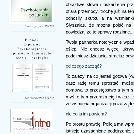
obraźliwe słowa i oskarżenia prz
ofiarą przemocy, trochę już na t
odnosiły skutku a na wzmiankę
Słyszałaś, że można pójść na p
Stowarzyszenie INTRO
powiedzą, że to sprawy rodzinne...
E-book
Twoja partnerka notorycznie wpa
E-pomoc
Psychologiczna
oślep. Nie chcesz więcej ukryw
pomoc w Internecie
podejmiesz działania, stracisz od
teoria i praktyka
od czego zacząć?
To zależy, na co jesteś gotowa (-wy
dasz radę temu sprostać, możes
domowa to przestępstwo a tym sa
myśl o tym przeraża cię i wiesz,
Stowarzyszenie INTRO
ze wsparcia organizacji pozarządo
ale co ja im powiem?
Po prostu prawdę. Policja ma wp
istnieje uzasadnione podejrzenie,