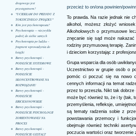
drogowego jest
przecież to on/ona powinien/powinn
przestępstwem?
"UCIEKŁAM DO PRZODU Z
To prawda. Na razie jednak nie c
TOKSYCZNEGO ZWIĄZKU"
alkohol, możesz złożyć wniose
Kim jest psychoterapeuta?
Psychoterapia — niezwykła
Alkoholowych o przymusowe lecz
podróż do siebie samych
znęcanie się sąd może nakazać 
Psychoterapia po ludzku –
rodziny przymusową terapię. Zanim
fragment wprowadzenia do
i dzieciom korzystając z profesjon
książki
Barwy psychoterapii -
Grupa wsparcia dla osób uwikłan
PODEJŚCIE SYSTEMOWE
Barwy psychoterapii -
Uczestnictwo w grupie osób o p
PODEJŚCIE
pomóc ci poczuć się na nowo czę
SKONCENTROWANE NA
cennych informacji na temat radz
ROZWIĄZANIU
przez to przeszła. Nikt tak dobrz
Barwy psychoterapii -
PODEJŚCIE
może być również to, że i ty (tak
ERICKSONOWSKIE
przemyślenia, refleksje, umiejętn
Barwy psychoterapii -
są tematy radzenia sobie z prze
PODEJŚCIE PSYCHOLOGII
ZORIENTOWANEJ NA
powstawania przemocy i funkcjo
PROCES
obejmuje również techniki aserty
Barwy psychoterapii -
poczucia wartości oraz tworzenie z
PODEJŚCIE GESTALT