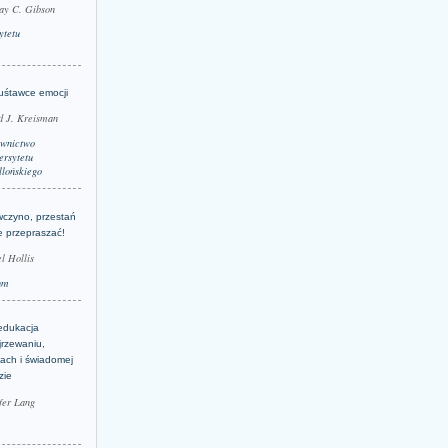
ay C. Gibson
ytetu
uśtawce emocji
d J. Kreisman
wnictwo
rsytetu
llońskiego
wczyno, przestań
e przepraszać!
l Hollis
um
edukacja
jrzewaniu,
jach i świadomej
zie
fer Lang