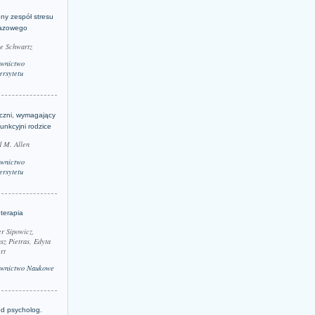
ny zespół stresu
azowego
le Schwartz
wnictwo
rsytetu
yczni, wymagający
funkcyjni rodzice
 M. Allen
wnictwo
rsytetu
terapia
r Sipowicz,
sz Pietras, Edyta
rt
wnictwo Naukowe
d psycholog.