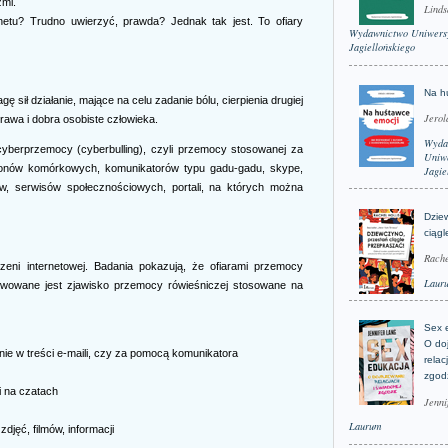
źmi.
Linds
rnetu? Trudno uwierzyć, prawda? Jednak tak jest. To ofiary
Wydawnictwo Uniwers
Jagiellońskiego
Na h
sił działanie, mające na celu zadanie bólu, cierpienia drugiej
Jerol
rawa i dobra osobiste człowieka.
Wyda
cyberprzemocy (cyberbulling), czyli przemocy stosowanej za
Uniwe
fonów komórkowych, komunikatorów typu gadu-gadu, skype,
Jagie
ów, serwisów społecznościowych, portali, na których można
Dzie
ciągl
Rache
eni internetowej. Badania pokazują, że ofiarami przemocy
Laur
serwowane jest zjawisko przemocy rówieśniczej stosowane na
Sex 
O do
nie w treści e-maili, czy za pomocą komunikatora
relac
zgod
i na czatach
Jenni
Laurum
djęć, filmów, informacji