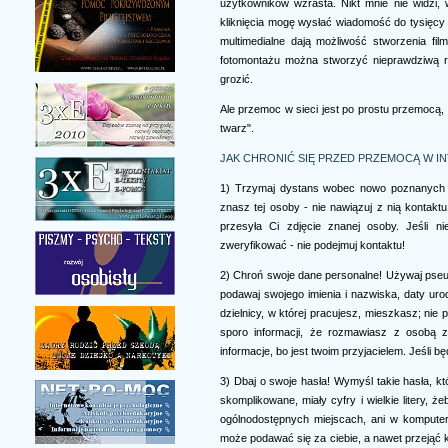
użytkowników wzrasta. Nikt mnie nie widzi,
kliknięcia mogę wysłać wiadomość do tysięcy 
multimedialne dają możliwość stworzenia fi
fotomontażu można stworzyć nieprawdziwą r
grozić.
Ale przemoc w sieci jest po prostu przemocą, 
twarz".
JAK CHRONIĆ SIĘ PRZED PRZEMOCĄ W I
1) Trzymaj dystans wobec nowo poznanych os
znasz tej osoby - nie nawiązuj z nią kontak
przesyła Ci zdjęcie znanej osoby. Jeśli n
zweryfikować - nie podejmuj kontaktu!
2) Chroń swoje dane personalne! Używaj pseud
podawaj swojego imienia i nazwiska, daty uro
dzielnicy, w której pracujesz, mieszkasz; nie
sporo informacji, że rozmawiasz z osobą zn
informacje, bo jest twoim przyjacielem. Jeśli b
3) Dbaj o swoje hasła! Wymyśl takie hasła, kt
skomplikowane, miały cyfry i wielkie litery, 
ogólnodostępnych miejscach, ani w komputer
może podawać się za ciebie, a nawet przejąć k