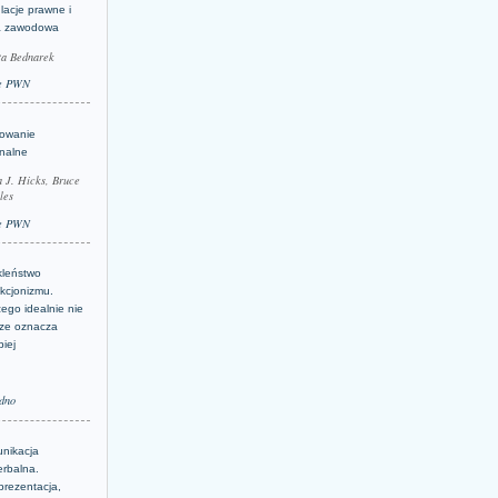
lacje prawne i
a zawodowa
ta Bednarek
e PWN
lowanie
inalne
a J. Hicks, Bruce
les
e PWN
kleństwo
kcjonizmu.
ego idealnie nie
ze oznacza
piej
dno
nikacja
erbalna.
prezentacja,