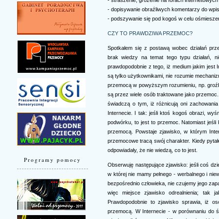
- dopisywanie obraźliwych komentarzy do wpi
- podszywanie się pod kogoś w celu ośmiesze
CZY TO PRAWDZIWA PRZEMOC?
Spotkałem się z postawą wobec działań prze
brak wiedzy na temat tego typu działań, ni
prawdopodobnie z tego, iż medium jakim jest I
są tylko użytkownikami, nie rozumie mechaniz
przemocą w powyższym rozumieniu, np. groźb
są przez wiele osób traktowane jako przemoc.
świadczą o tym, iż różnicują oni zachowani
Internecie. I tak: jeśli ktoś kogoś obrazi, wyś
podwórku, to jest to przemoc. Natomiast jeśli
przemocą. Powstaje zjawisko, w którym Inter
przemocowe tracą swój charakter. Kiedy pytałe
odpowiadały, że nie wiedzą, co to jest.
Programy pomocy
Obserwuję następujące zjawisko: jeśli coś dzie
w której nie mamy pełnego - werbalnego i nie
bezpośrednio człowieka, nie czujemy jego zapach
więc miejsce zjawisko odrealnienia; tak j
Prawdopodobnie to zjawisko sprawia, iż os
przemocą. W Internecie - w porównaniu do ś