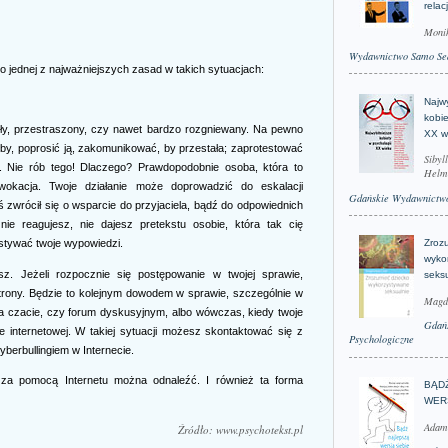
relac
Moni
Wydawnictwo Samo Se
o jednej z najważniejszych zasad w takich sytuacjach:
Najwy
kobie
y, przestraszony, czy nawet bardzo rozgniewany. Na pewno
XX w
by, poprosić ją, zakomunikować, by przestała; zaprotestować
Sibyl
. Nie rób tego! Dlaczego? Prawdopodobnie osoba, która to
Helm
wokacja. Twoje działanie może doprowadzić do eskalacji
Gdańskie Wydawnictwo
 zwrócił się o wsparcie do przyjaciela, bądź do odpowiednich
 nie reagujesz, nie dajesz pretekstu osobie, która tak cię
ystywać twoje wypowiedzi.
Zroz
wyko
sz. Jeżeli rozpocznie się postępowanie w twojej sprawie,
seks
rony. Będzie to kolejnym dowodem w sprawie, szczególnie w
Magd
na czacie, czy forum dyskusyjnym, albo wówczas, kiedy twoje
Gdań
ie internetowej. W takiej sytuacji możesz skontaktować się z
Psychologiczne
yberbullingiem w Internecie.
 za pomocą Internetu można odnaleźć. I również ta forma
BĄD
WER
Adam
Źródło: www.psychotekst.pl