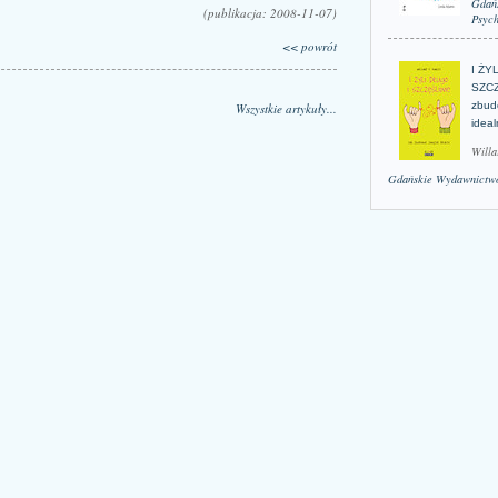
Gdań
(publikacja: 2008-11-07)
Psych
<< powrót
I ŻY
SZCZ
zbud
Wszystkie artykuły...
idea
Willa
Gdańskie Wydawnictwo