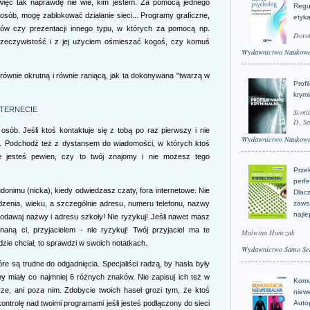
 więc tak naprawdę nie wie, kim jestem. Za pomocą jednego
Regu
osób, mogę zablokować działanie sieci... Programy graficzne,
etyk
lmów czy prezentacji innego typu, w których za pomocą np.
Doro
zeczywistość i z jej użyciem ośmieszać kogoś, czy komuś
Wydawnictwo Naukow
równie okrutną i równie raniącą, jak ta dokonywana "twarzą w
Profi
krym
NTERNECIE
Scoti
D. Sa
ób. Jeśli ktoś kontaktuje się z tobą po raz pierwszy i nie
Wydawnictwo Naukow
tu. Podchodź też z dystansem do wiadomości, w których ktoś
ie jesteś pewien, czy to twój znajomy i nie możesz tego
Prze
perfe
onimu (nicka), kiedy odwiedzasz czaty, fora internetowe. Nie
Dlacz
dzenia, wieku, a szczególnie adresu, numeru telefonu, nazwy
zaws
najle
 podawaj nazwy i adresu szkoły! Nie ryzykuj! Jeśli nawet masz
aną ci, przyjacielem - nie ryzykuj! Twój przyjaciel ma te
Malwina Huńczak
ędzie chciał, to sprawdzi w swoich notatkach.
Wydawnictwo Samo Se
óre są trudne do odgadnięcia. Specjaliści radzą, by hasła były
żeby miały co najmniej 6 różnych znaków. Nie zapisuj ich też w
Komu
ze, ani poza nim. Zdobycie twoich haseł grozi tym, że ktoś
niew
Auto
ontrolę nad twoimi programami jeśli jesteś podłączony do sieci