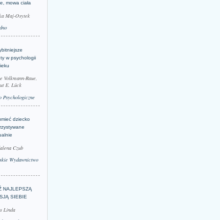
je, mowa ciała
ka Maj-Osytek
dno
bitniejsze
ty w psychologii
ieku
le Volkmann-Raue,
ut E. Lück
 Psychologiczne
umieć dziecko
rzystywane
ualnie
alena Czub
skie Wydawnictwo
Ź NAJLEPSZĄ
SJĄ SIEBIE
s Linda