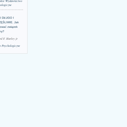
skie Wydawnictwo
ologiczne
LI DŁUGO I
ĘŚLIWIE. Jak
ować związek
lny?
rd F. Harley jr
 Psychologiczne