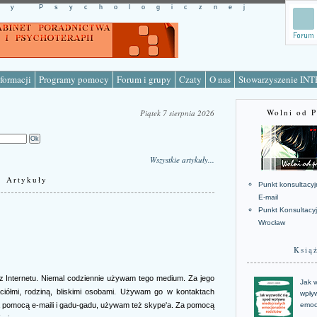
cy Psychologicznej
formacji
Programy pomocy
Forum i grupy
Czaty
O nas
Stowarzyszenie IN
Wolni od 
Piątek 7 sierpnia 2026
Wszystkie artykuły...
Artykuły
Punkt konsultacyj
E-mail
Punkt Konsultacy
Wrocław
Ksią
z Internetu. Niemal codziennie używam tego medium. Za jego
Jak w
ciółmi, rodziną, bliskimi osobami. Używam go w kontaktach
wpływ
 pomocą e-maili i gadu-gadu, używam też skype'a. Za pomocą
emoc