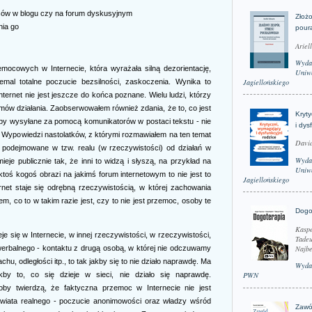
sów w blogu czy na forum dyskusyjnym
Złożo
nia go
pour
Ariel
Wyda
mocowych w Internecie, która wyrażała silną dezorientację,
Uniwe
Jagiellońskiego
emal totalne poczucie bezsilności, zaskoczenia. Wynika to
nternet nie jest jeszcze do końca poznane. Wielu ludzi, którzy
mów działania. Zaobserwowałem również zdania, że to, co jest
Kryt
y wysyłane za pomocą komunikatorów w postaci tekstu - nie
i dys
 Wypowiedzi nastolatków, z którymi rozmawiałem na ten temat
David
a podejmowane w tzw. realu (w rzeczywistości) od działań w
Wyda
mieje publicznie tak, że inni to widzą i słyszą, na przykład na
Uniwe
 ktoś kogoś obrazi na jakimś forum internetowym to nie jest to
Jagiellońskiego
net staje się odrębną rzeczywistością, w której zachowania
m, co to w takim razie jest, czy to nie jest przemoc, osoby te
Dogo
Kaspe
je się w Internecie, w innej rzeczywistości, w rzeczywistości,
Tadeu
Najbe
werbalnego - kontaktu z drugą osobą, w której nie odczuwamy
u, odległości itp., to tak jakby się to nie działo naprawdę. Ma
Wyda
akby to, co się dzieje w sieci, nie działo się naprawdę.
PWN
oby twierdzą, że faktyczna przemoc w Internecie nie jest
wiata realnego - poczucie anonimowości oraz władzy wśród
Zawó