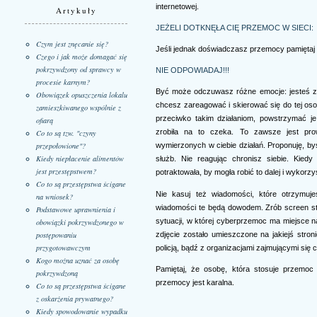
internetowej.
Artykuły
JEŻELI DOTKNĘŁA CIĘ PRZEMOC W SIECI:
Czym jest znęcanie się?
Jeśli jednak doświadczasz przemocy pamiętaj 
Czego i jak może domagać się
pokrzywdzony od sprawcy w
NIE ODPOWIADAJ!!!
procesie karnym?
Być może odczuwasz różne emocje: jesteś zł
Obowiązek opuszczenia lokalu
chcesz zareagować i skierować się do tej oso
zamieszkiwanego wspólnie z
przeciwko takim działaniom, powstrzymać je
ofiarą
zrobiła na to czeka. To zawsze jest pro
Co to są tzw. "czyny
przepołowione"?
wymierzonych w ciebie działań. Proponuję, byś
Kiedy niepłacenie alimentów
służb. Nie reagując chronisz siebie. Kiedy
jest przestępstwem?
potraktowała, by mogła robić to dalej i wykorz
Co to są przestępstwa ścigane
Nie kasuj też wiadomości, które otrzymuje
na wniosek?
wiadomości te będą dowodem. Zrób screen st
Podstawowe uprawnienia i
sytuacji, w której cyberprzemoc ma miejsce 
obowiązki pokrzywdzonego w
zdjęcie zostało umieszczone na jakiejś stron
postępowaniu
przygotowawczym
policją, bądź z organizacjami zajmującymi się c
Kogo można uznać za osobę
Pamiętaj, że osobę, która stosuje przemoc
pokrzywdzoną
przemocy jest karalna.
Co to są przestępstwa ścigane
z oskarżenia prywatnego?
Kiedy spowodowanie wypadku