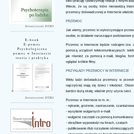
sieci pracuję i podtrzymuję relacje z innymi lud
Wiecie, że są osoby, które nienawidzą Inte
przemocy doświadczonej w Internecie właśnie.
PRZEMOC
Stowarzyszenie INTRO
Jak wiemy, przemoc to wykorzystujące przewagę 
osobie, to działanie naruszające podstawowe p
E-book
E-pomoc
Przemoc w Internecie będzie rodzajem tzw. 
Psychologiczna
pomocą urządzeń telekomunikacyjnych: tele
pomoc w Internecie
jak również za pomocą e-maili, blogów, for
teoria i praktyka
oglądać krótkie filmy.
PRZYKŁADY PRZEMOCY W INTERNECIE
Wielu ludzi doświadcza przemocy w przestrz
najczęściej stają się dzieci i młodzież. Ob
bardzo dużą skalę, właśnie przy użyciu sieci.
Stowarzyszenie INTRO
Przemoc w Internecie to m. in.:
- nękanie, grożenie, zastraszanie, szantażowa
- wysyłanie wulgarnych e-maili
- wulgarne zaczepki za pomocą komunikatora 
- obraźliwe wypowiedzi na forach, czatach
- publikowanie i/lub rozsyłanie ośmieszających z
- straszenie, grożenie na forach internetowych