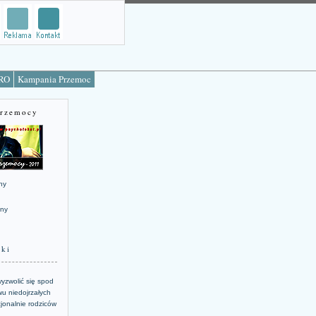
TRO
Kampania Przemoc
Przemocy
ny
jny
żki
yzwolić się spod
u niedojrzałych
jonalnie rodziców