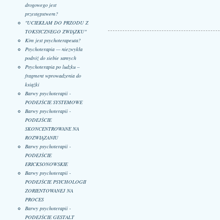
drogowego jest
przestępstwem?
"UCIEKŁAM DO PRZODU Z
TOKSYCZNEGO ZWIĄZKU"
Kim jest psychoterapeuta?
Psychoterapia — niezwykła
podróż do siebie samych
Psychoterapia po ludzku –
fragment wprowadzenia do
książki
Barwy psychoterapii -
PODEJŚCIE SYSTEMOWE
Barwy psychoterapii -
PODEJŚCIE
SKONCENTROWANE NA
ROZWIĄZANIU
Barwy psychoterapii -
PODEJŚCIE
ERICKSONOWSKIE
Barwy psychoterapii -
PODEJŚCIE PSYCHOLOGII
ZORIENTOWANEJ NA
PROCES
Barwy psychoterapii -
PODEJŚCIE GESTALT