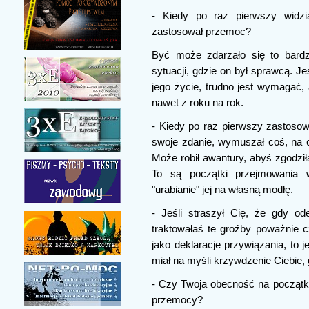
- Kiedy po raz pierwszy widzi
zastosował przemoc?
Być może zdarzało się to bard
sytuacji, gdzie on był sprawcą. 
jego życie, trudno jest wymagać, 
nawet z roku na rok.
- Kiedy po raz pierwszy zastoso
swoje zdanie, wymuszał coś, na c
Może robił awantury, abyś zgodził
To są początki przejmowania 
"urabianie" jej na własną modłę.
- Jeśli straszył Cię, że gdy od
traktowałaś te groźby poważnie cz
jako deklaracje przywiązania, to 
miał na myśli krzywdzenie Ciebie, 
- Czy Twoja obecność na począt
przemocy?