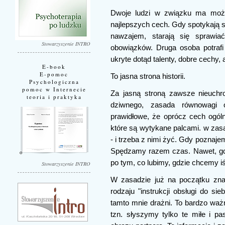
Dwoje ludzi w związku ma możl
najlepszych cech. Gdy spotykają się
nawzajem, starają się sprawiać
Stowarzyszenie INTRO
obowiązków. Druga osoba potraf
ukryte dotąd talenty, dobre cechy, a
E-book
E-pomoc
To jasna strona historii.
Psychologiczna
pomoc w Internecie
Za jasną stroną zawsze nieuchr
teoria i praktyka
dziwnego, zasada równowagi o
prawidłowe, że oprócz cech ogól
które są wytykane palcami. w zas
- i trzeba z nimi żyć. Gdy pozna
Spędzamy razem czas. Nawet, gd
po tym, co lubimy, gdzie chcemy 
Stowarzyszenie INTRO
W zasadzie już na początku zna
rodzaju "instrukcji obsługi do si
tamto mnie drażni. To bardzo ważn
tzn. słyszymy tylko te miłe i 