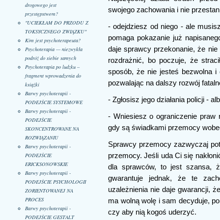
drogowego jest
swojego zachowania i nie przesta
przestępstwem?
"UCIEKŁAM DO PRZODU Z
- odejdziesz od niego - ale musi
TOKSYCZNEGO ZWIĄZKU"
pomaga pokazanie już napisaneg
Kim jest psychoterapeuta?
daje sprawcy przekonanie, że nie
Psychoterapia — niezwykła
podróż do siebie samych
rozdrażnić, bo poczuje, że strac
Psychoterapia po ludzku –
sposób, że nie jesteś bezwolna i
fragment wprowadzenia do
pozwalając na dalszy rozwój fatalne
książki
Barwy psychoterapii -
- Zgłosisz jego działania policji - al
PODEJŚCIE SYSTEMOWE
Barwy psychoterapii -
- Wniesiesz o ograniczenie praw r
PODEJŚCIE
gdy są świadkami przemocy wobec
SKONCENTROWANE NA
ROZWIĄZANIU
Sprawcy przemocy zazwyczaj potrz
Barwy psychoterapii -
przemocy. Jeśli uda Ci się nakłoni
PODEJŚCIE
ERICKSONOWSKIE
dla sprawców, to jest szansa, ż
Barwy psychoterapii -
gwarantuje jednak, że te zach
PODEJŚCIE PSYCHOLOGII
uzależnienia nie daje gwarancji, ż
ZORIENTOWANEJ NA
PROCES
ma wolną wolę i sam decyduje, po
Barwy psychoterapii -
czy aby nią kogoś uderzyć.
PODEJŚCIE GESTALT