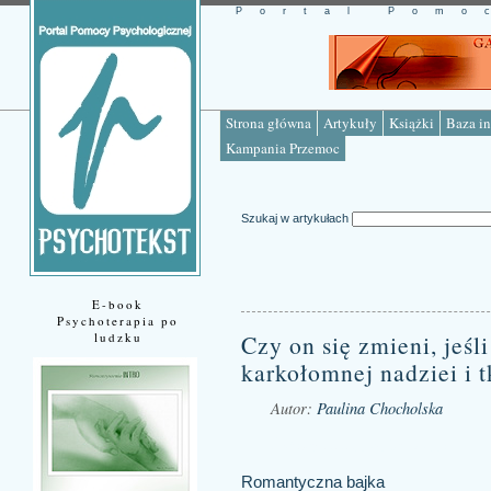
Portal Pomo
Strona główna
Artykuły
Książki
Baza in
Kampania Przemoc
Szukaj w artykułach
E-book
Psychoterapia po
ludzku
Czy on się zmieni, jeśl
karkołomnej nadziei i 
Autor:
Paulina Chocholska
Źródło: www.psychotekst.pl
Romantyczna bajka