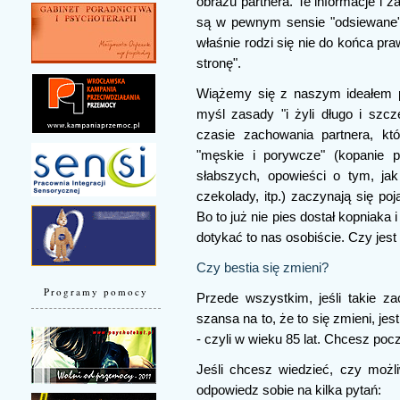
obrazu partnera. Te informacje i 
są w pewnym sensie "odsiewane" i
właśnie rodzi się nie do końca pr
stronę".
Wiążemy się z naszym ideałem pa
myśl zasady "i żyli długo i szc
czasie zachowania partnera, kt
"męskie i porywcze" (kopanie 
słabszych, opowieści o tym, jak
czekolady, itp.) zaczynają się po
Bo to już nie pies dostał kopniaka
dotykać to nas osobiście. Czy jest 
Czy bestia się zmieni?
Programy pomocy
Przede wszystkim, jeśli takie z
szansa na to, że to się zmieni, jes
- czyli w wieku 85 lat. Chcesz po
Jeśli chcesz wiedzieć, czy możliw
odpowiedz sobie na kilka pytań: