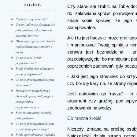
Artykuły
Czy starał się zrobić na Tobie d
do "załatwiana spraw" po swojemu? 
Czym jest znęcanie się?
zdaje sobie sprawę, że jego 
Czego i jak może domagać się
akceptowalne.
pokrzywdzony od sprawcy w
procesie karnym?
Ale i tu jest haczyk: może grał ł
Obowiązek opuszczenia lokalu
i manipulował Twoją opinią o nim,
zamieszkiwanego wspólnie z
sprawa jest beznadziejna - z
ofiarą
Co to są tzw. "czyny
przedsięwzięcie, bo manipulant po
przepołowione"?
poprzednich zachowań, gdy poczuj
Kiedy niepłacenie alimentów
jest przestępstwem?
- Jaki jest jego stosunek do krz
Co to są przestępstwa ścigane
czy boi się kary np. ze strony org
na wniosek?
Podstawowe uprawnienia i
Jeśli cokolwiek go "rusza" - to
obowiązki pokrzywdzonego w
argument czy groźbę, pod wpływ
postępowaniu
przygotowawczym
zachowania na wodzy.
Kogo można uznać za osobę
pokrzywdzoną
Co można zrobić
Co to są przestępstwa ścigane
Niestety, zmiana na prośbę osob
z oskarżenia prywatnego?
Kiedy spowodowanie wypadku
Najczęściej działa strach przed