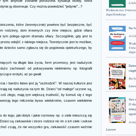
W tym artykule zostanie poruszona sytuacja osoby, która
Linds
dynie ją obserwuje. Czy można powiedzieć "jedynie"...?
Wydawnictwo Uniwers
Jagiellońskiego
toczeniu, które (teoretycznie) powinno być bezpieczne, być
Na h
om rodzinny, dom krewnych czy inne miejsce, gdzie ofiara
Jerol
ym polega ogrom dramatu ofiary. Szczególnie, gdy jest to
prostu odejść z takiego miejsca. Teoretycznie jest to możliwe,
Wyda
Uniwe
bite dziecko samo zgłasza się do pogotowia opiekuńczego, by
Jagie
iących na długie lata życia, form przemocy, jest nadużycie
Dzie
dużo zachowań: od pokazywania nieletniemu np. fotografii
ciągl
yczące erotyki, aż po gwałt.
Rache
cia i bardzo łatwo jest ją "uszkodzić". W naszej kulturze jest
Laur
zają się nadużycia na tym tle. Dzieci "od małego" uczone są,
e coś złego, mają tym większą trudność, by komuś się z tego
Sex 
wencją tego milczenia bywa wielokrotne, czasem wieloletnie
O do
relac
zgod
 do tego, jaki dotyk i jakie rozmowy np. o ciele mieszczą się
zieci są ciekawskie i skoro rodzice nic im o ich ciele i seksie
Jenni
o choć czują, że nie wszystko gra, ciekawość czasem weźmie
Laurum