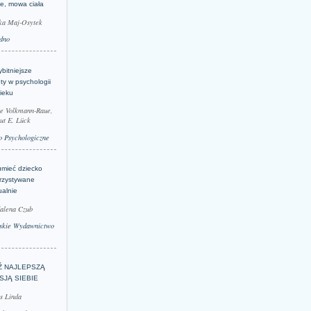
je, mowa ciała
ka Maj-Osytek
dno
bitniejsze
ty w psychologii
ieku
le Volkmann-Raue,
ut E. Lück
 Psychologiczne
umieć dziecko
rzystywane
ualnie
alena Czub
skie Wydawnictwo
Ź NAJLEPSZĄ
SJĄ SIEBIE
s Linda