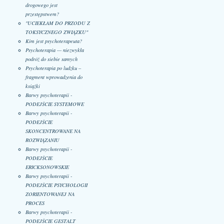
drogowego jest
przestępstwem?
"UCIEKŁAM DO PRZODU Z
TOKSYCZNEGO ZWIĄZKU"
Kim jest psychoterapeuta?
Psychoterapia — niezwykła
podróż do siebie samych
Psychoterapia po ludzku –
fragment wprowadzenia do
książki
Barwy psychoterapii -
PODEJŚCIE SYSTEMOWE
Barwy psychoterapii -
PODEJŚCIE
SKONCENTROWANE NA
ROZWIĄZANIU
Barwy psychoterapii -
PODEJŚCIE
ERICKSONOWSKIE
Barwy psychoterapii -
PODEJŚCIE PSYCHOLOGII
ZORIENTOWANEJ NA
PROCES
Barwy psychoterapii -
PODEJŚCIE GESTALT