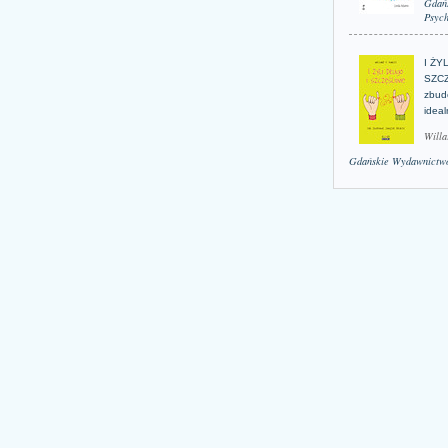
Gdań
Psych
I ŻY
SZCZ
zbud
idea
Willa
Gdańskie Wydawnictwo