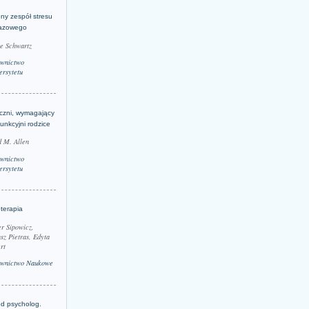
ny zespół stresu
azowego
le Schwartz
wnictwo
rsytetu
yczni, wymagający
funkcyjni rodzice
 M. Allen
wnictwo
rsytetu
terapia
r Sipowicz,
sz Pietras, Edyta
rt
wnictwo Naukowe
d psycholog.