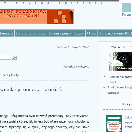
cy Psychologicznej
formacji
Programy pomocy
Forum i grupy
Czaty
O nas
Stowarzyszenie IN
Wolni od 
Sobota 8 sierpnia 2026
Wszystkie artykuły...
Artykuły
Punkt konsultacyj
E-mail
 świadka przemocy - część 2
Punkt Konsultacy
Wrocław
Ksią
tuację, którą można było nazwać przemocą - czy to fizyczną,
Jak w
 na swojej skórze, jak to jest być ofiarą przemocy, choćby w
wpływ
zasem stykamy się w życiu, czy tego chcemy, czy nie. Jako
emoc