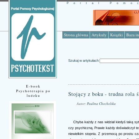
Portal Pomo
Strona główna
Artykuły
Książki
Baza in
Szukaj w artykułach
E-book
Psychoterapia po
Stojący z boku - trudna rola
ludzku
Autor:
Paulina Chocholska
Źródło: www.psychotekst.pl
Chyba każdy z nas widział kiedyś taką sy
czy psychiczną. Prawie każdy doświadczył też
niewielkim stopniu. Z przemocą po prostu c