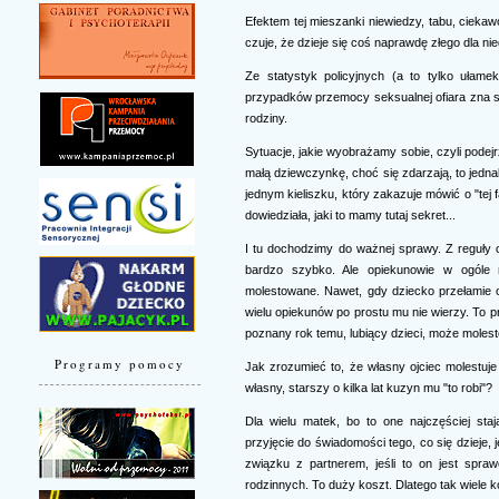
Efektem tej mieszanki niewiedzy, tabu, ciekaw
czuje, że dzieje się coś naprawdę złego dla nie
Ze statystyk policyjnych (a to tylko ułame
przypadków przemocy seksualnej ofiara zna spr
rodziny.
Sytuacje, jakie wyobrażamy sobie, czyli podej
małą dziewczynkę, choć się zdarzają, to jednak
jednym kieliszku, który zakazuje mówić o "tej
dowiedziała, jaki to mamy tutaj sekret...
I tu dochodzimy do ważnej sprawy. Z reguły o
bardzo szybko. Ale opiekunowie w ogóle 
molestowane. Nawet, gdy dziecko przełamie 
wielu opiekunów po prostu mu nie wierzy. To p
poznany rok temu, lubiący dzieci, może moles
Programy pomocy
Jak zrozumieć to, że własny ojciec molestuje
własny, starszy o kilka lat kuzyn mu "to robi"?
Dla wielu matek, bo to one najczęściej sta
przyjęcie do świadomości tego, co się dzieje
związku z partnerem, jeśli to on jest spr
rodzinnych. To duży koszt. Dlatego tak wiele ko