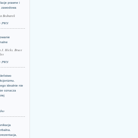
lacje prawne i
a zawodowa
ta Bednarek
e PWN
lowanie
inalne
a J. Hicks, Bruce
les
e PWN
kleństwo
kcjonizmu.
ego idealnie nie
ze oznacza
piej
dno
nikacja
erbalna.
prezentacja,