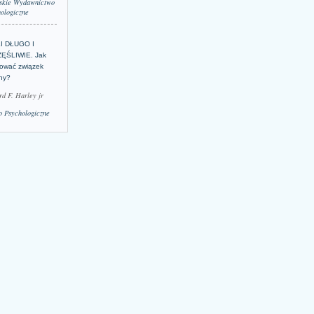
skie Wydawnictwo
ologiczne
LI DŁUGO I
ĘŚLIWIE. Jak
ować związek
lny?
rd F. Harley jr
 Psychologiczne