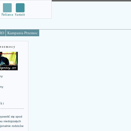
TRO
Kampania Przemoc
Przemocy
ny
jny
żki
yzwolić się spod
u niedojrzałych
jonalnie rodziców