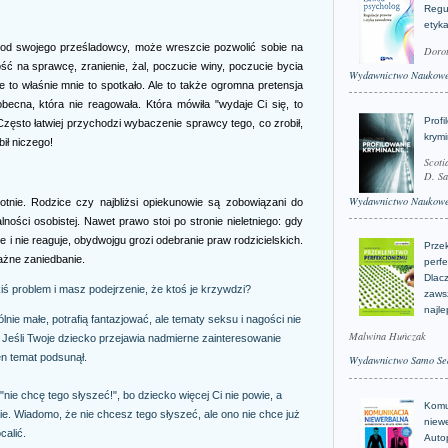
Regu
etyk
ę od swojego prześladowcy, może wreszcie pozwolić sobie na
Doro
ść na sprawcę, zranienie, żal, poczucie winy, poczucie bycia
Wydawnictwo Naukow
 to właśnie mnie to spotkało. Ale to także ogromna pretensja
becna, która nie reagowała. Która mówiła "wydaje Ci się, to
Profi
 Często łatwiej przychodzi wybaczenie sprawcy tego, co zrobił,
krym
ił niczego!
Scoti
D. Sa
Wydawnictwo Naukow
tnie. Rodzice czy najbliżsi opiekunowie są zobowiązani do
ności osobistej. Nawet prawo stoi po stronie nieletniego: gdy
e i nie reaguje, obydwojgu grozi odebranie praw rodzicielskich.
Prze
ażne zaniedbanie.
perfe
Dlacz
iś problem i masz podejrzenie, że ktoś je krzywdzi?
zaws
najle
ólnie małe, potrafią fantazjować, ale tematy seksu i nagości nie
Malwina Huńczak
Jeśli Twoje dziecko przejawia nadmierne zainteresowanie
en temat podsunął.
Wydawnictwo Samo Se
nie chcę tego słyszeć!", bo dziecko więcej Ci nie powie, a
Komu
ie. Wiadomo, że nie chcesz tego słyszeć, ale ono nie chce już
niew
calić.
Auto