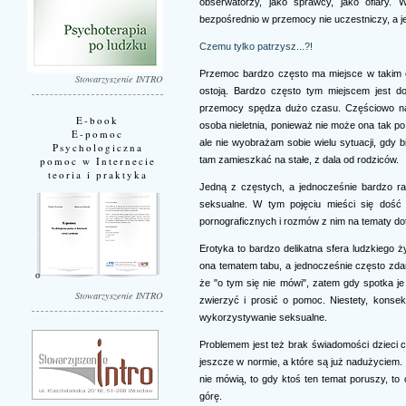
obserwatorzy, jako sprawcy, jako ofiary. 
bezpośrednio w przemocy nie uczestniczy, a je
Czemu tylko patrzysz...?!
Przemoc bardzo często ma miejsce w takim o
Stowarzyszenie INTRO
ostoją. Bardzo często tym miejscem jest d
przemocy spędza dużo czasu. Częściowo na t
E-book
osoba nieletnia, ponieważ nie może ona tak po 
E-pomoc
ale nie wyobrażam sobie wielu sytuacji, gdy 
Psychologiczna
tam zamieszkać na stałe, z dala od rodziców.
pomoc w Internecie
teoria i praktyka
Jedną z częstych, a jednocześnie bardzo ran
seksualne. W tym pojęciu mieści się dość 
pornograficznych i rozmów z nim na tematy dot
Erotyka to bardzo delikatna sfera ludzkiego ży
ona tematem tabu, a jednocześnie często zdar
że "o tym się nie mówi", zatem gdy spotka j
Stowarzyszenie INTRO
zwierzyć i prosić o pomoc. Niestety, konsek
wykorzystywanie seksualne.
Problemem jest też brak świadomości dzieci co
jeszcze w normie, a które są już nadużyciem. D
nie mówią, to gdy ktoś ten temat poruszy, t
górę.