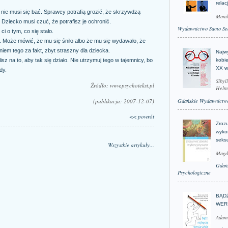
relac
nie musi się bać. Sprawcy potrafią grozić, że skrzywdzą
Moni
Dziecko musi czuć, że potrafisz je ochronić.
Wydawnictwo Samo Se
i o tym, co się stało.
ok. Może mówić, że mu się śniło albo że mu się wydawało, że
niem tego za fakt, zbyt straszny dla dziecka.
Najwy
kobie
z na to, aby tak się działo. Nie utrzymuj tego w tajemnicy, bo
XX w
dy.
Sibyl
Źródło: www.psychotekst.pl
Helm
(publikacja: 2007-12-07)
Gdańskie Wydawnictwo
<< powrót
Zroz
wyko
seks
Wszystkie artykuły...
Magd
Gdań
Psychologiczne
BĄD
WER
Adam