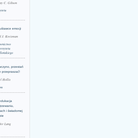
ay C. Gibson
ytetu
uśtawce emocji
d J. Kreisman
wnictwo
rsytetu
llońskiego
wczyno, przestań
e przepraszać!
l Hollis
um
edukacja
jrzewaniu,
jach i świadomej
zie
fer Lang