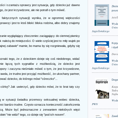
ości i szantażu sprawcy jest sytuacja, gdy dziecko już dawno
Złożo
go, że jest krzywdzone, ale nie potrafi o tym mówić.
pour
Ariel
k faktycznych sytuacji) wynika, że w ogromnej większości
awcę i jest to ktoś bliski: bliska rodzina, albo dobry znajomy
Wyda
Uniwe
Jagiellońskiego
rzanie wyglądający zboczeniec zaciągający do ciemnej piwnicy
 należą do mniejszości. O wiele częściej jest to miły wujek po
Kryt
 fajnej zabawie" mamie, bo mama by się rozgniewała, gdyby się
i dys
David
znaki tego, że z dzieckiem dzieje się coś niedobrego, widać
Wyda
nie łączą tych sygnałów z możliwością, że dziecko jest
Uniwe
Jagiellońskiego
opory i zaczyna nieśmiało mówić o tym, że jest krzywdzone,
rawda, że trudno jest przyjąć możliwość, że ukochany partner,
tować dziecko, do którego mówi "córeczko"...
Dogo
Kaspe
 córkę? Jak uwierzyć, gdy dziecko mówi, że to brat taty czy
Tadeu
Najbe
ją w sytuacji świadka przemocy seksualnej wobec dziecka,
Wyda
PWN
, jest bardzo trudne. Często oznacza konieczność zakończenia
awcą. Może być jednoznaczne z zerwaniem niektórych więzi
biet "nie widzi" tego, co dzieje się "pod ich nosem".
Zawó