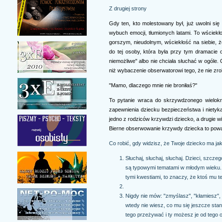
Z drugiej strony
Gdy ten, kto molestowany był, już uwolni si
wybuch emocji, tłumionych latami. To wściekło
gorszym, nieudolnym, wściekłość na siebie, że
do tej osoby, która była przy tym dramacie o
niemożliwe" albo nie chciała słuchać w ogóle.
niż wybaczenie obserwatorowi tego, że nie zrob
"Mamo, dlaczego mnie nie broniłaś?"
To pytanie wraca do skrzywdzonego wielokro
zapewnienia dziecku bezpieczeństwa i nietykal
jedno z rodziców krzywdzi dziecko, a drugie wi
Bierne obserwowanie krzywdy dziecka to pow
Co robić, gdy widzisz, że Twoje dziecko ma jak
Słuchaj, słuchaj, słuchaj. Dzieci, szczeg
są typowymi tematami w młodym wieku. 
tymi kwestiami, to znaczy, że ktoś mu t
Nigdy nie mów: "zmyślasz", "kłamiesz", "
wtedy nie wiesz, co mu się jeszcze stan
tego przeżywać i ty możesz je od tego o