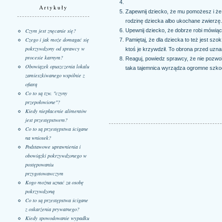
Artykuły
Zapewnij dziecko, że mu pomożesz i że 
rodzinę dziecka albo ukochane zwierzę. 
Czym jest znęcanie się?
Upewnij dziecko, że dobrze robi mówiąc c
Czego i jak może domagać się
Pamiętaj, że dla dziecka to też jest sz
pokrzywdzony od sprawcy w
ktoś je krzywdził. To obrona przed uzna
procesie karnym?
Reaguj, powiedz sprawcy, że nie pozwolis
Obowiązek opuszczenia lokalu
taka tajemnica wyrządza ogromne szko
zamieszkiwanego wspólnie z
ofiarą
Co to są tzw. "czyny
przepołowione"?
Kiedy niepłacenie alimentów
jest przestępstwem?
Co to są przestępstwa ścigane
na wniosek?
Podstawowe uprawnienia i
obowiązki pokrzywdzonego w
postępowaniu
przygotowawczym
Kogo można uznać za osobę
pokrzywdzoną
Co to są przestępstwa ścigane
z oskarżenia prywatnego?
Kiedy spowodowanie wypadku