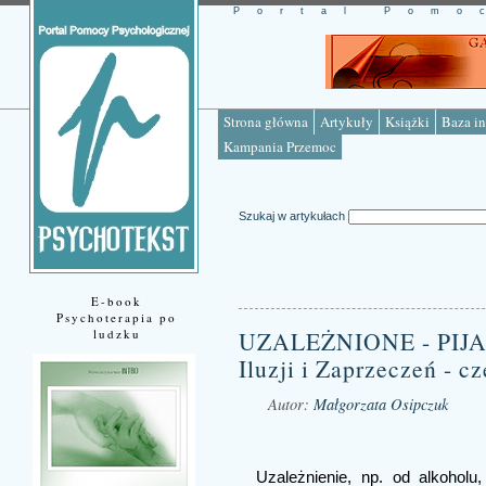
Portal Pomo
Strona główna
Artykuły
Książki
Baza in
Kampania Przemoc
Szukaj w artykułach
E-book
Psychoterapia po
ludzku
UZALEŻNIONE - PIJA
Iluzji i Zaprzeczeń - cz
Autor:
Małgorzata Osipczuk
Źródło: www.psychotekst.pl
Uzależnienie, np. od alkoholu,