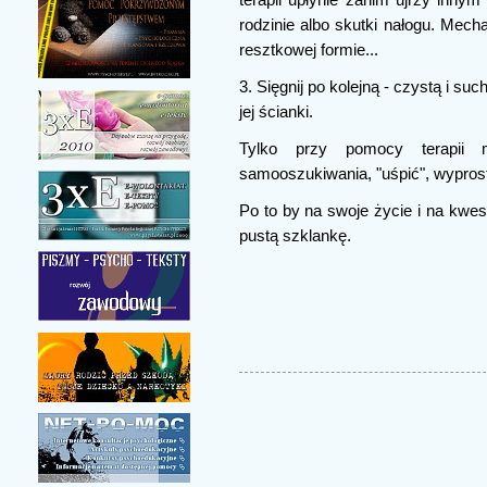
terapii upłynie zanim ujrzy inny
rodzinie albo skutki nałogu. Mecha
resztkowej formie...
3. Sięgnij po kolejną - czystą i su
jej ścianki.
Tylko przy pomocy terapii 
samooszukiwania, "uśpić", wyprost
Po to by na swoje życie i na kwes
pustą szklankę.