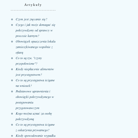
Artykuły
Czym jest znęcanie się?
Czego i jak może domagać się
pokrzywdzony od sprawcy w
procesie karnym?
Obowiązek opuszczenia lokalu
zamieszkiwanego wspólnie z
ofiarą
Co to są tzw. "czyny
przepołowione"?
Kiedy niepłacenie alimentów
jest przestępstwem?
Co to są przestępstwa ścigane
na wniosek?
Podstawowe uprawnienia i
obowiązki pokrzywdzonego w
postępowaniu
przygotowawczym
Kogo można uznać za osobę
pokrzywdzoną
Co to są przestępstwa ścigane
z oskarżenia prywatnego?
Kiedy spowodowanie wypadku