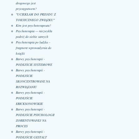
drogowego jest
przestępstwem?
"UCIEKŁAM DO PRZODU Z
TOKSYCZNEGO ZWIĄZKU"
Kim jest psychoterapeuta?
Psychoterapia — niezwykła
podróż do siebie samych
Psychoterapia po ludzku –
fragment wprowadzenia do
książki
Barwy psychoterapii -
PODEJŚCIE SYSTEMOWE
Barwy psychoterapii -
PODEJŚCIE
SKONCENTROWANE NA
ROZWIĄZANIU
Barwy psychoterapii -
PODEJŚCIE
ERICKSONOWSKIE
Barwy psychoterapii -
PODEJŚCIE PSYCHOLOGII
ZORIENTOWANEJ NA
PROCES
Barwy psychoterapii -
PODEJŚCIE GESTALT