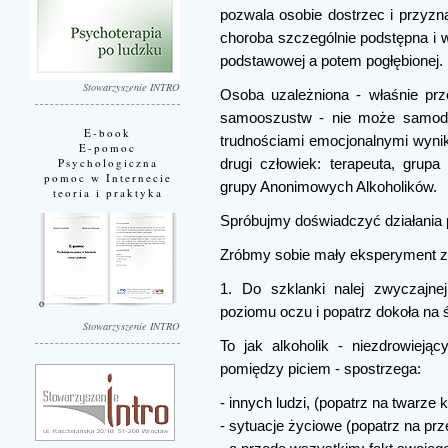
pozwala osobie dostrzec i przyznać
choroba szczególnie podstępna i w
podstawowej a potem pogłębionej.
Stowarzyszenie INTRO
Osoba uzależniona - właśnie prz
samooszustw - nie może samodzie
E-book
trudnościami emocjonalnymi wynika
E-pomoc
Psychologiczna
drugi człowiek: terapeuta, grup
pomoc w Internecie
grupy Anonimowych Alkoholików.
teoria i praktyka
Spróbujmy doświadczyć działania p
Zróbmy sobie mały eksperyment z
1. Do szklanki nalej zwyczajne
poziomu oczu i popatrz dokoła na ś
Stowarzyszenie INTRO
To jak alkoholik - niezdrowiejący
pomiędzy piciem - spostrzega:
- innych ludzi, (popatrz na twarze 
- sytuacje życiowe (popatrz na prze