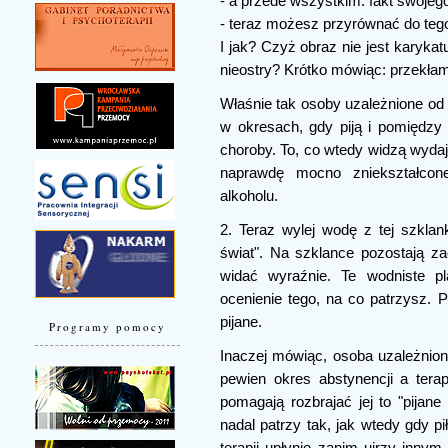
- a przede wszystkim: fakt swojego
- teraz możesz przyrównać do tego
I jak? Czyż obraz nie jest karyka
nieostry? Krótko mówiąc: przekła
Właśnie tak osoby uzależnione od 
w okresach, gdy piją i pomiędzy 
choroby. To, co wtedy widzą wydaje
naprawdę mocno zniekształco
alkoholu.
2. Teraz wylej wodę z tej szklan
świat". Na szklance pozostają zac
widać wyraźnie. Te wodniste pl
ocenienie tego, na co patrzysz.
pijane.
Programy pomocy
Inaczej mówiąc, osoba uzależniona
pewien okres abstynencji a terap
pomagają rozbrajać jej to "pijan
nadal patrzy tak, jak wtedy gdy p