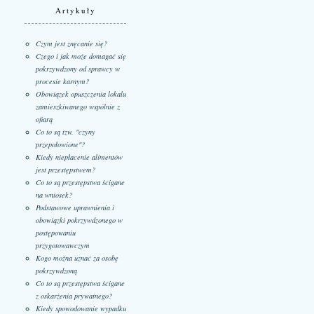
Artykuły
Czym jest znęcanie się?
Czego i jak może domagać się
pokrzywdzony od sprawcy w
procesie karnym?
Obowiązek opuszczenia lokalu
zamieszkiwanego wspólnie z
ofiarą
Co to są tzw. "czyny
przepołowione"?
Kiedy niepłacenie alimentów
jest przestępstwem?
Co to są przestępstwa ścigane
na wniosek?
Podstawowe uprawnienia i
obowiązki pokrzywdzonego w
postępowaniu
przygotowawczym
Kogo można uznać za osobę
pokrzywdzoną
Co to są przestępstwa ścigane
z oskarżenia prywatnego?
Kiedy spowodowanie wypadku