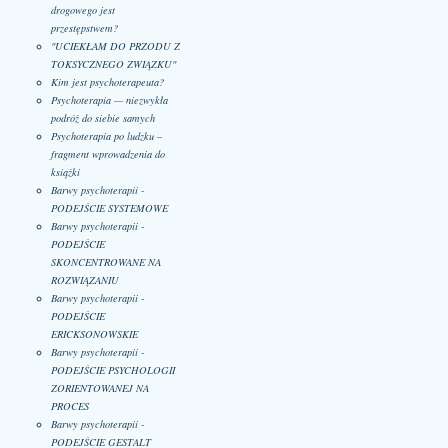
drogowego jest
przestępstwem?
"UCIEKŁAM DO PRZODU Z
TOKSYCZNEGO ZWIĄZKU"
Kim jest psychoterapeuta?
Psychoterapia — niezwykła
podróż do siebie samych
Psychoterapia po ludzku –
fragment wprowadzenia do
książki
Barwy psychoterapii -
PODEJŚCIE SYSTEMOWE
Barwy psychoterapii -
PODEJŚCIE
SKONCENTROWANE NA
ROZWIĄZANIU
Barwy psychoterapii -
PODEJŚCIE
ERICKSONOWSKIE
Barwy psychoterapii -
PODEJŚCIE PSYCHOLOGII
ZORIENTOWANEJ NA
PROCES
Barwy psychoterapii -
PODEJŚCIE GESTALT