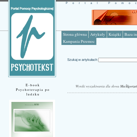
Portal Pomo
Strona główna
Artykuły
Książki
Baza in
Kampania Przemoc
Szukaj w artykułach
E-book
Wyniki wyszukiwania dla słowa
MaÂłgorzat
Psychoterapia po
ludzku