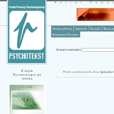
Portal Pomo
Strona główna
Artykuły
Książki
Baza in
Kampania Przemoc
Szukaj w artykułach
E-book
Wyniki wyszukiwania dla słowa
Agnieszka 
Psychoterapia po
ludzku