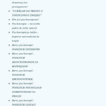
drogowego jest
przestępstwem?
"UCIEKŁAM DO PRZODU Z
TOKSYCZNEGO ZWIĄZKU"
Kim jest psychoterapeuta?
Psychoterapia — niezwykła
podróż do siebie samych
Psychoterapia po ludzku –
fragment wprowadzenia do
książki
Barwy psychoterapii -
PODEJŚCIE SYSTEMOWE
Barwy psychoterapii -
PODEJŚCIE
SKONCENTROWANE NA
ROZWIĄZANIU
Barwy psychoterapii -
PODEJŚCIE
ERICKSONOWSKIE
Barwy psychoterapii -
PODEJŚCIE PSYCHOLOGII
ZORIENTOWANEJ NA
PROCES
Barwy psychoterapii -
PODEJŚCIE GESTALT