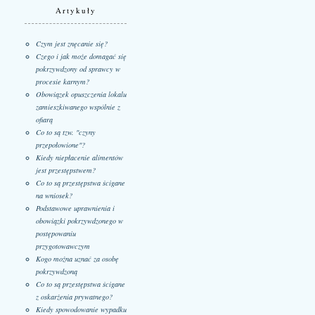
Artykuły
Czym jest znęcanie się?
Czego i jak może domagać się
pokrzywdzony od sprawcy w
procesie karnym?
Obowiązek opuszczenia lokalu
zamieszkiwanego wspólnie z
ofiarą
Co to są tzw. "czyny
przepołowione"?
Kiedy niepłacenie alimentów
jest przestępstwem?
Co to są przestępstwa ścigane
na wniosek?
Podstawowe uprawnienia i
obowiązki pokrzywdzonego w
postępowaniu
przygotowawczym
Kogo można uznać za osobę
pokrzywdzoną
Co to są przestępstwa ścigane
z oskarżenia prywatnego?
Kiedy spowodowanie wypadku