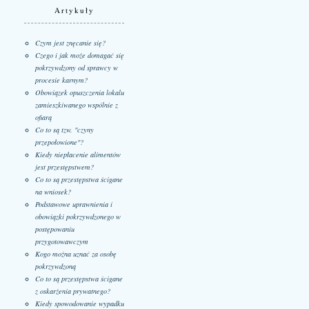
Artykuły
Czym jest znęcanie się?
Czego i jak może domagać się
pokrzywdzony od sprawcy w
procesie karnym?
Obowiązek opuszczenia lokalu
zamieszkiwanego wspólnie z
ofiarą
Co to są tzw. "czyny
przepołowione"?
Kiedy niepłacenie alimentów
jest przestępstwem?
Co to są przestępstwa ścigane
na wniosek?
Podstawowe uprawnienia i
obowiązki pokrzywdzonego w
postępowaniu
przygotowawczym
Kogo można uznać za osobę
pokrzywdzoną
Co to są przestępstwa ścigane
z oskarżenia prywatnego?
Kiedy spowodowanie wypadku