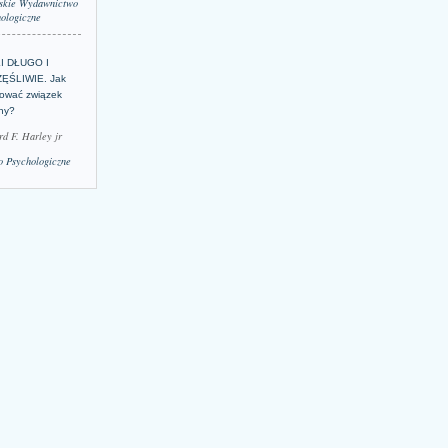
skie Wydawnictwo
ologiczne
LI DŁUGO I
ĘŚLIWIE. Jak
ować związek
lny?
rd F. Harley jr
 Psychologiczne