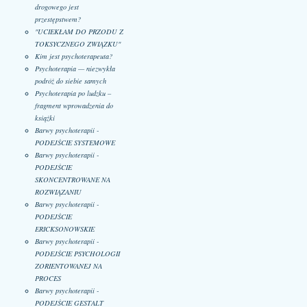
drogowego jest
przestępstwem?
"UCIEKŁAM DO PRZODU Z
TOKSYCZNEGO ZWIĄZKU"
Kim jest psychoterapeuta?
Psychoterapia — niezwykła
podróż do siebie samych
Psychoterapia po ludzku –
fragment wprowadzenia do
książki
Barwy psychoterapii -
PODEJŚCIE SYSTEMOWE
Barwy psychoterapii -
PODEJŚCIE
SKONCENTROWANE NA
ROZWIĄZANIU
Barwy psychoterapii -
PODEJŚCIE
ERICKSONOWSKIE
Barwy psychoterapii -
PODEJŚCIE PSYCHOLOGII
ZORIENTOWANEJ NA
PROCES
Barwy psychoterapii -
PODEJŚCIE GESTALT