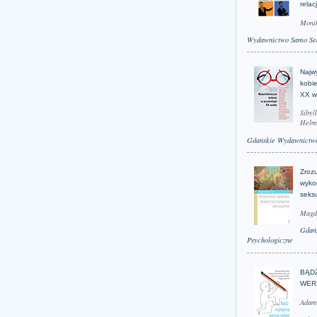
relac
Moni
Wydawnictwo Samo Se
Najwy
kobie
XX w
Sibyl
Helm
Gdańskie Wydawnictwo
Zroz
wyko
seks
Magd
Gdań
Psychologiczne
BĄD
WER
Adam