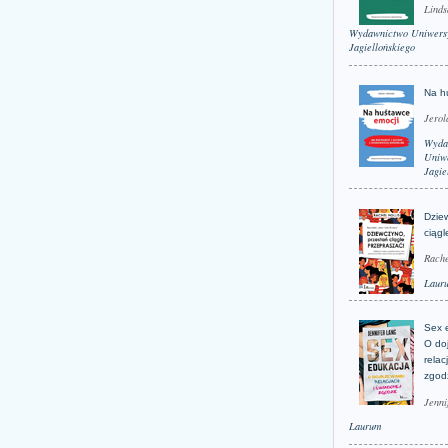
Linds
Wydawnictwo Uniwers
Jagiellońskiego
Na h
Jerol
Wyda
Uniwe
Jagie
Dzie
ciągl
Rache
Laur
Sex 
O do
relac
zgod
Jenni
Laurum