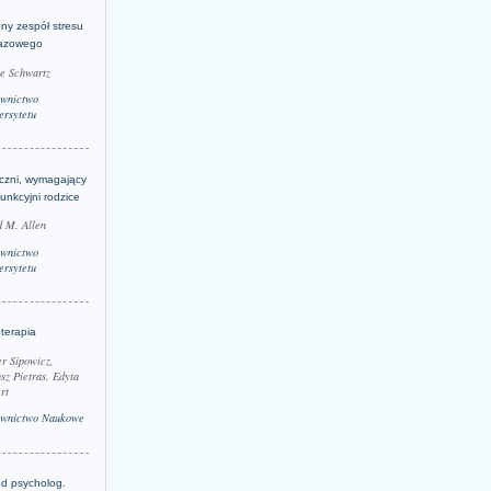
ny zespół stresu
azowego
le Schwartz
wnictwo
rsytetu
yczni, wymagający
funkcyjni rodzice
 M. Allen
wnictwo
rsytetu
terapia
r Sipowicz,
sz Pietras, Edyta
rt
wnictwo Naukowe
d psycholog.