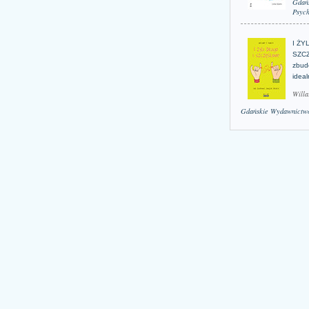
Gdań
Psych
I ŻY
SZCZ
zbud
idea
Willa
Gdańskie Wydawnictwo