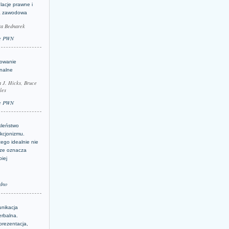
lacje prawne i
a zawodowa
ta Bednarek
e PWN
lowanie
inalne
a J. Hicks, Bruce
les
e PWN
kleństwo
kcjonizmu.
ego idealnie nie
ze oznacza
piej
dno
nikacja
erbalna.
prezentacja,