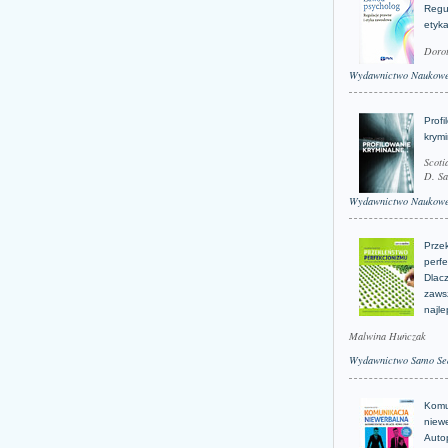
Regu
etyk
Doro
Wydawnictwo Naukow
Profi
krym
Scoti
D. Sa
Wydawnictwo Naukow
Prze
perfe
Dlacz
zaws
najle
Malwina Huńczak
Wydawnictwo Samo Se
Komu
niew
Auto