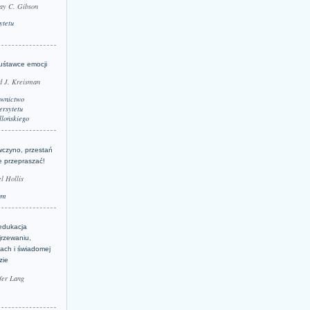
ay C. Gibson
ytetu
uśtawce emocji
d J. Kreisman
wnictwo
rsytetu
llońskiego
wczyno, przestań
e przepraszać!
l Hollis
um
edukacja
jrzewaniu,
jach i świadomej
zie
fer Lang