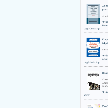
Złożo
pour
Ariel
Wyda
Uniwe
Jagiellońskiego
Kryt
i dys
David
Wyda
Uniwe
Jagiellońskiego
Dogo
Kaspe
Tadeu
Najbe
Wyda
PWN
Zawó