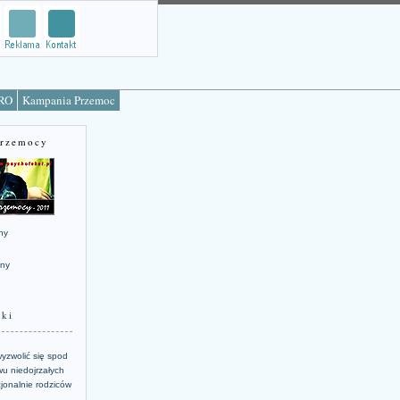
TRO
Kampania Przemoc
Przemocy
ny
jny
żki
yzwolić się spod
u niedojrzałych
jonalnie rodziców