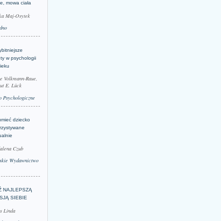
je, mowa ciała
ka Maj-Osytek
dno
bitniejsze
ty w psychologii
ieku
le Volkmann-Raue,
ut E. Lück
 Psychologiczne
umieć dziecko
rzystywane
ualnie
alena Czub
skie Wydawnictwo
Ź NAJLEPSZĄ
SJĄ SIEBIE
s Linda