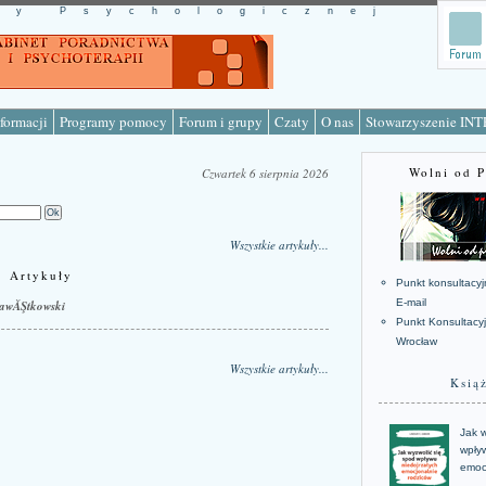
cy Psychologicznej
formacji
Programy pomocy
Forum i grupy
Czaty
O nas
Stowarzyszenie IN
Wolni od 
Czwartek 6 sierpnia 2026
Wszystkie artykuły...
Artykuły
Punkt konsultacyj
E-mail
awĂŞtkowski
Punkt Konsultacy
Wrocław
Wszystkie artykuły...
Ksią
Jak w
wpływ
emoc