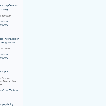
ny zespół stresu
azowego
le Schwartz
wnictwo
rsytetu
yczni, wymagający
funkcyjni rodzice
 M. Allen
wnictwo
rsytetu
terapia
r Sipowicz,
sz Pietras, Edyta
rt
wnictwo Naukowe
d psycholog.