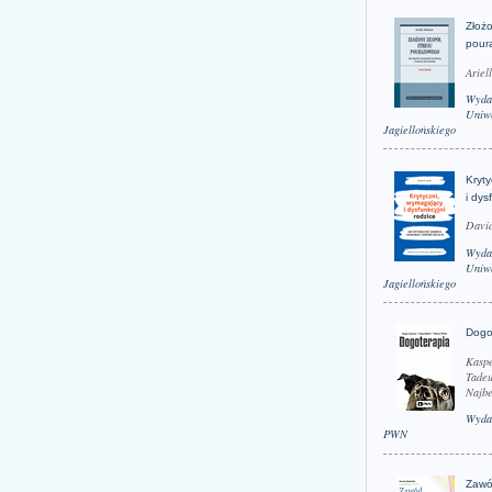
Złożo
pour
Ariel
Wyda
Uniwe
Jagiellońskiego
Kryt
i dys
David
Wyda
Uniwe
Jagiellońskiego
Dogo
Kaspe
Tadeu
Najbe
Wyda
PWN
Zawó