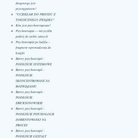
drogowego jest
przestępstwem?
"UCIEKŁAM DO PRZODU Z
TOKSYCZNEGO ZWIĄZKU"
Kim jest psychoterapeuta?
Psychoterapia — niezwykła
podróż do siebie samych
Psychoterapia po ludzku –
fragment wprowadzenia do
książki
Barwy psychoterapii -
PODEJŚCIE SYSTEMOWE
Barwy psychoterapii -
PODEJŚCIE
SKONCENTROWANE NA
ROZWIĄZANIU
Barwy psychoterapii -
PODEJŚCIE
ERICKSONOWSKIE
Barwy psychoterapii -
PODEJŚCIE PSYCHOLOGII
ZORIENTOWANEJ NA
PROCES
Barwy psychoterapii -
PODEJŚCIE GESTALT