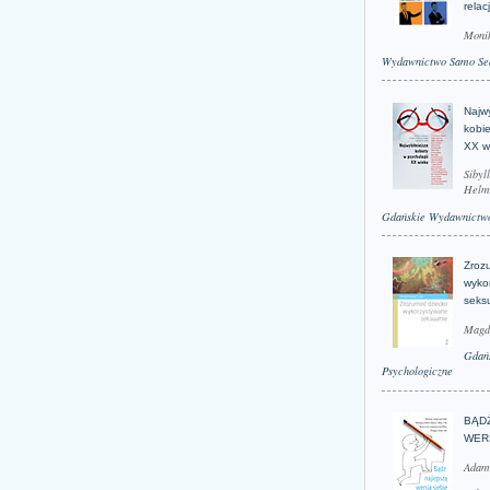
relac
Moni
Wydawnictwo Samo Se
Najwy
kobie
XX w
Sibyl
Helm
Gdańskie Wydawnictwo
Zroz
wyko
seks
Magd
Gdań
Psychologiczne
BĄD
WER
Adam