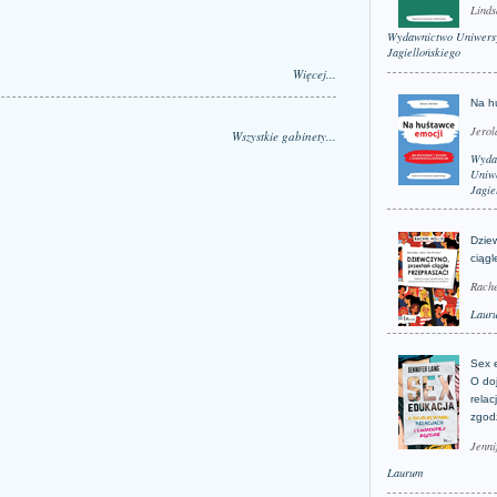
Linds
Wydawnictwo Uniwers
Jagiellońskiego
Więcej...
Na h
Jerol
Wszystkie gabinety...
Wyda
Uniwe
Jagie
Dzie
ciągl
Rache
Laur
Sex 
O do
relac
zgod
Jenni
Laurum