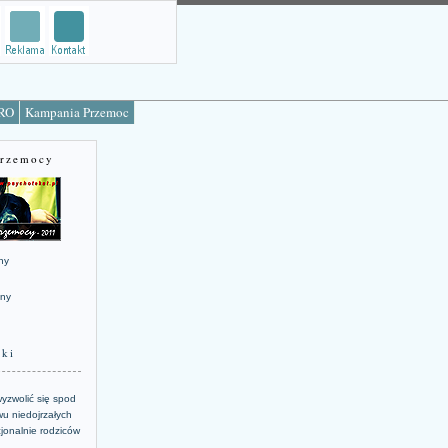
TRO
Kampania Przemoc
Przemocy
ny
jny
żki
yzwolić się spod
u niedojrzałych
jonalnie rodziców