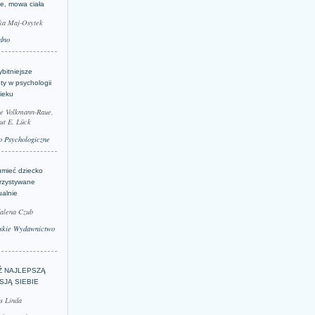
je, mowa ciała
ka Maj-Osytek
dno
bitniejsze
ty w psychologii
ieku
le Volkmann-Raue,
ut E. Lück
 Psychologiczne
umieć dziecko
rzystywane
ualnie
alena Czub
skie Wydawnictwo
Ź NAJLEPSZĄ
SJĄ SIEBIE
s Linda