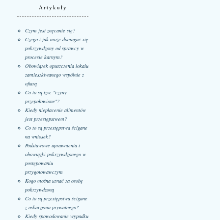
Artykuły
Czym jest znęcanie się?
Czego i jak może domagać się
pokrzywdzony od sprawcy w
procesie karnym?
Obowiązek opuszczenia lokalu
zamieszkiwanego wspólnie z
ofiarą
Co to są tzw. "czyny
przepołowione"?
Kiedy niepłacenie alimentów
jest przestępstwem?
Co to są przestępstwa ścigane
na wniosek?
Podstawowe uprawnienia i
obowiązki pokrzywdzonego w
postępowaniu
przygotowawczym
Kogo można uznać za osobę
pokrzywdzoną
Co to są przestępstwa ścigane
z oskarżenia prywatnego?
Kiedy spowodowanie wypadku