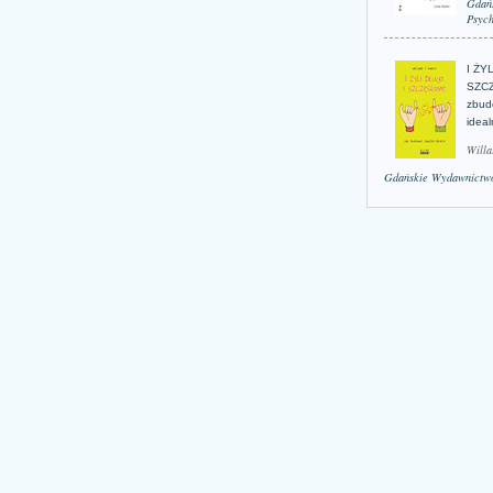
Gdań
Psych
I ŻY
SZCZ
zbud
idea
Willa
Gdańskie Wydawnictwo