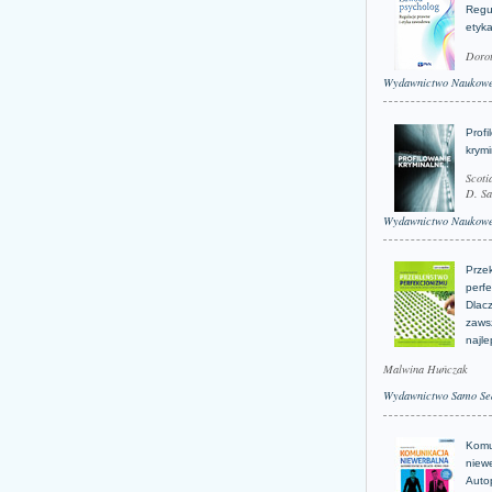
Regu
etyk
Doro
Wydawnictwo Naukow
Profi
krym
Scoti
D. Sa
Wydawnictwo Naukow
Prze
perfe
Dlacz
zaws
najle
Malwina Huńczak
Wydawnictwo Samo Se
Komu
niew
Auto