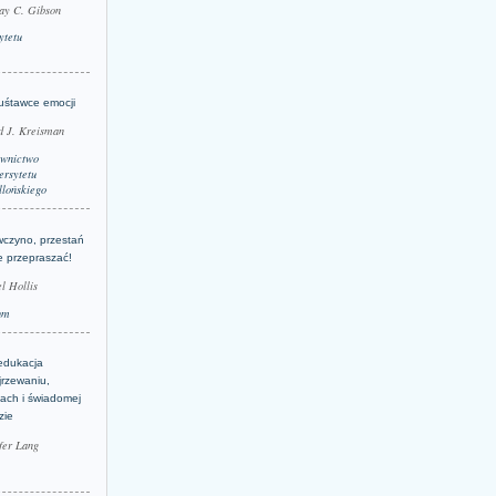
ay C. Gibson
ytetu
uśtawce emocji
d J. Kreisman
wnictwo
rsytetu
llońskiego
wczyno, przestań
e przepraszać!
l Hollis
um
edukacja
jrzewaniu,
jach i świadomej
zie
fer Lang