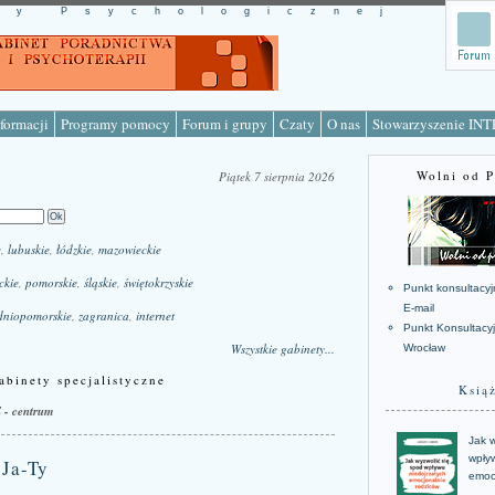
cy Psychologicznej
formacji
Programy pomocy
Forum i grupy
Czaty
O nas
Stowarzyszenie IN
Wolni od 
Piątek 7 sierpnia 2026
e
,
lubuskie
,
łódzkie
,
mazowieckie
ckie
,
pomorskie
,
śląskie
,
świętokrzyskie
Punkt konsultacyj
E-mail
dniopomorskie
,
zagranica
,
internet
Punkt Konsultacy
Wszystkie gabinety...
Wrocław
abinety specjalistyczne
Ksią
- centrum
Jak w
wpływ
Ja-Ty
emoc