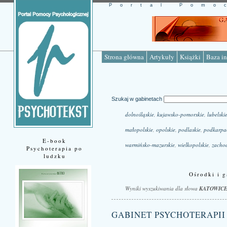
Portal Pomo
Strona główna
Artykuły
Książki
Baza in
Szukaj w gabinetach
dolnośląskie
,
kujawsko-pomorskie
,
lubelski
małopolskie
,
opolskie
,
podlaskie
,
podkarpa
E-book
warmińsko-mazurskie
,
wielkopolskie
,
zacho
Psychoterapia po
ludzku
Ośrodki i g
Wyniki wyszukiwania dla słowa
KATOWICE 
GABINET PSYCHOTERAPII 