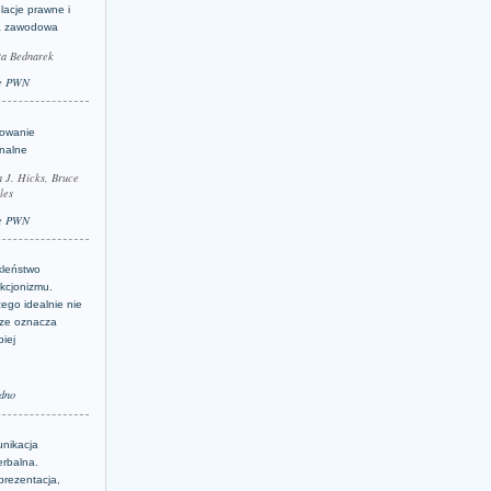
lacje prawne i
a zawodowa
ta Bednarek
e PWN
lowanie
inalne
a J. Hicks, Bruce
les
e PWN
kleństwo
kcjonizmu.
ego idealnie nie
ze oznacza
piej
dno
nikacja
erbalna.
prezentacja,