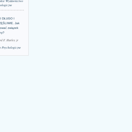
skie Wydawnictwo
ologiczne
LI DŁUGO I
ĘŚLIWIE. Jak
ować związek
lny?
rd F. Harley jr
 Psychologiczne