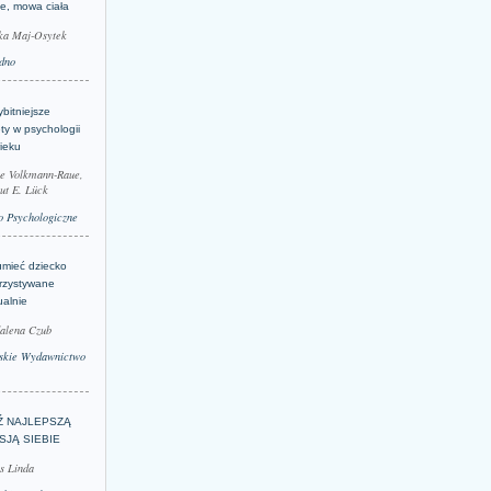
je, mowa ciała
ka Maj-Osytek
dno
bitniejsze
ty w psychologii
ieku
le Volkmann-Raue,
ut E. Lück
 Psychologiczne
umieć dziecko
rzystywane
ualnie
alena Czub
skie Wydawnictwo
Ź NAJLEPSZĄ
SJĄ SIEBIE
s Linda