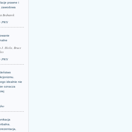
lacje prawne i
a zawodowa
ta Bednarek
e PWN
lowanie
inalne
a J. Hicks, Bruce
les
e PWN
kleństwo
kcjonizmu.
ego idealnie nie
ze oznacza
piej
dno
nikacja
erbalna.
prezentacja,