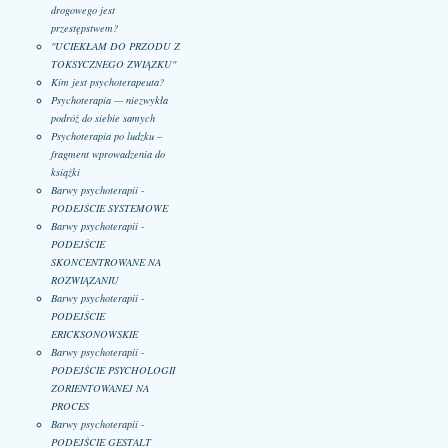
drogowego jest
przestępstwem?
"UCIEKŁAM DO PRZODU Z
TOKSYCZNEGO ZWIĄZKU"
Kim jest psychoterapeuta?
Psychoterapia — niezwykła
podróż do siebie samych
Psychoterapia po ludzku –
fragment wprowadzenia do
książki
Barwy psychoterapii -
PODEJŚCIE SYSTEMOWE
Barwy psychoterapii -
PODEJŚCIE
SKONCENTROWANE NA
ROZWIĄZANIU
Barwy psychoterapii -
PODEJŚCIE
ERICKSONOWSKIE
Barwy psychoterapii -
PODEJŚCIE PSYCHOLOGII
ZORIENTOWANEJ NA
PROCES
Barwy psychoterapii -
PODEJŚCIE GESTALT