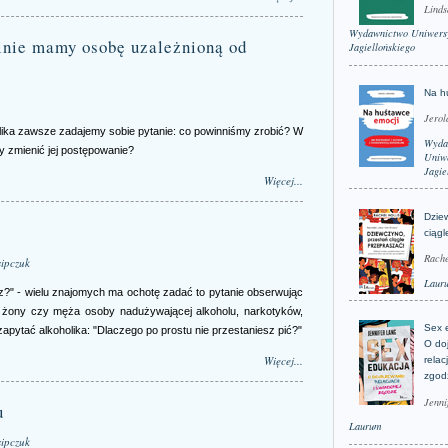
Linds
Wydawnictwo Uniwers
zinie mamy osobę uzależnioną od
Jagiellońskiego
Na h
Jerol
lika zawsze zadajemy sobie pytanie: co powinniśmy zrobić? W
Wyda
 zmienić jej postępowanie?
Uniwe
Jagie
Więcej...
Dzie
ciągl
Rache
ipczuk
Laur
esz?" - wielu znajomych ma ochotę zadać to pytanie obserwując
ie żony czy męża osoby nadużywającej alkoholu, narkotyków,
Sex 
pytać alkoholika: "Dlaczego po prostu nie przestaniesz pić?"
O do
Więcej...
relac
zgod
Jenni
u
Laurum
ipczuk