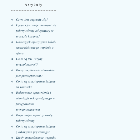
Artykuły
Czym jest znęcanie się?
Czego i jak może domagać się
pokrzywdzony od sprawcy w
procesie karnym?
Obowiązek opuszczenia lokalu
zamieszkiwanego wspólnie z
ofiarą
Co to są tzw. "czyny
przepołowione"?
Kiedy niepłacenie alimentów
jest przestępstwem?
Co to są przestępstwa ścigane
na wniosek?
Podstawowe uprawnienia i
obowiązki pokrzywdzonego w
postępowaniu
przygotowawczym
Kogo można uznać za osobę
pokrzywdzoną
Co to są przestępstwa ścigane
z oskarżenia prywatnego?
Kiedy spowodowanie wypadku