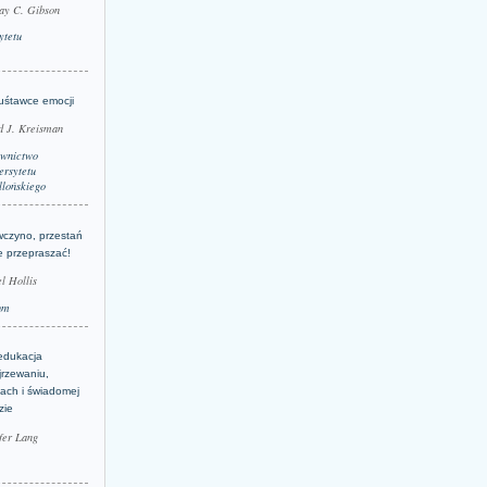
ay C. Gibson
ytetu
uśtawce emocji
d J. Kreisman
wnictwo
rsytetu
llońskiego
wczyno, przestań
e przepraszać!
l Hollis
um
edukacja
jrzewaniu,
jach i świadomej
zie
fer Lang