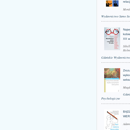
relac
Moni
Wydawnictwo Samo Se
Najwy
kobie
XX w
Sibyl
Helm
Gdańskie Wydawnictwo
Zroz
wyko
seks
Magd
Gdań
Psychologiczne
BĄD
WER
Adam