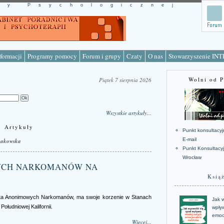
cy Psychologicznej
formacji
Programy pomocy
Forum i grupy
Czaty
O nas
Stowarzyszenie IN
Wolni od 
Piątek 7 sierpnia 2026
Wszystkie artykuły...
Artykuły
Punkt konsultacyj
E-mail
bakowska
Punkt Konsultacy
Wrocław
YCH NARKOMANÓW NA
Ksią
ota Anonimowych Narkomanów, ma swoje korzenie w Stanach
Jak w
ołudniowej Kalifornii.
wpływ
emoc
Więcej...