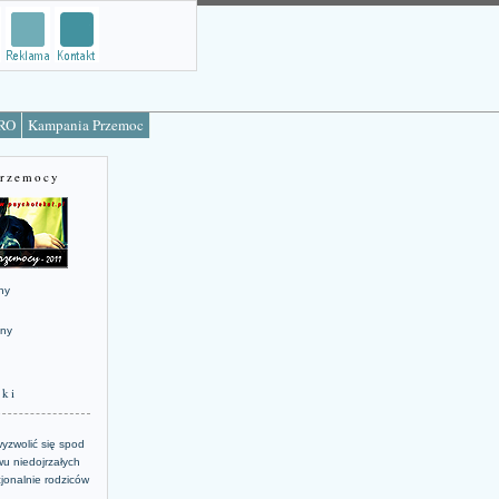
TRO
Kampania Przemoc
Przemocy
ny
jny
żki
yzwolić się spod
u niedojrzałych
jonalnie rodziców