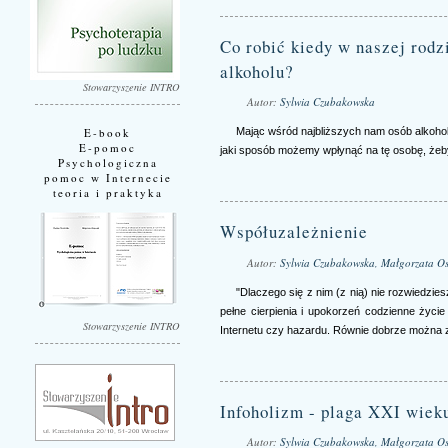
Co robić kiedy w naszej rod
alkoholu?
Stowarzyszenie INTRO
Autor:
Sylwia Czubakowska
E-book
Mając wśród najbliższych nam osób alkoho
E-pomoc
jaki sposób możemy wpłynąć na tę osobę, żeby
Psychologiczna
pomoc w Internecie
teoria i praktyka
Współuzależnienie
Autor:
Sylwia Czubakowska, Małgorzata Os
"Dlaczego się z nim (z nią) nie rozwiedzi
pełne cierpienia i upokorzeń codzienne życ
Stowarzyszenie INTRO
Internetu czy hazardu. Równie dobrze można za
Infoholizm - plaga XXI wiek
Autor:
Sylwia Czubakowska, Małgorzata Os