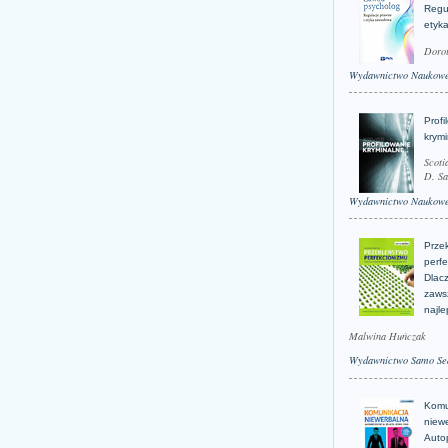
Regu
etyk
Doro
Wydawnictwo Naukow
Profi
krym
Scoti
D. Sa
Wydawnictwo Naukow
Prze
perfe
Dlacz
zaws
najle
Malwina Huńczak
Wydawnictwo Samo Se
Komu
niew
Auto