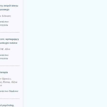
ny zespół stresu
azowego
le Schwartz
wnictwo
rsytetu
yczni, wymagający
funkcyjni rodzice
 M. Allen
wnictwo
rsytetu
terapia
r Sipowicz,
sz Pietras, Edyta
rt
wnictwo Naukowe
d psycholog.