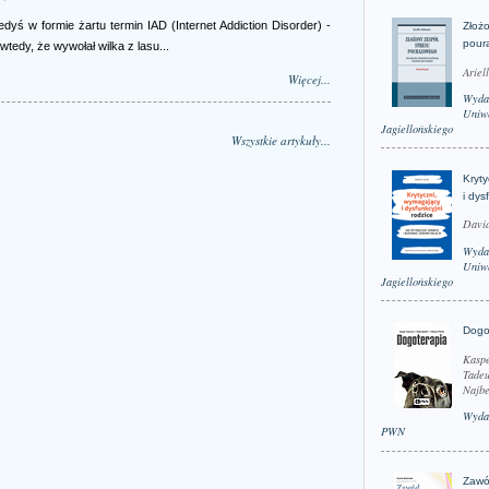
dyś w formie żartu termin IAD (Internet Addiction Disorder) -
Złożo
pour
wtedy, że wywołał wilka z lasu...
Ariel
Więcej...
Wyda
Uniwe
Jagiellońskiego
Wszystkie artykuły...
Kryt
i dys
David
Wyda
Uniwe
Jagiellońskiego
Dogo
Kaspe
Tadeu
Najbe
Wyda
PWN
Zawó