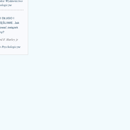
skie Wydawnictwo
ologiczne
LI DŁUGO I
ĘŚLIWIE. Jak
ować związek
lny?
rd F. Harley jr
 Psychologiczne