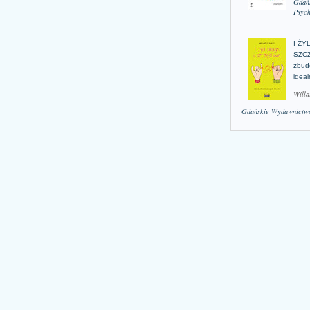
Gdań
Psych
I ŻY
SZCZ
zbud
idea
Willa
Gdańskie Wydawnictwo