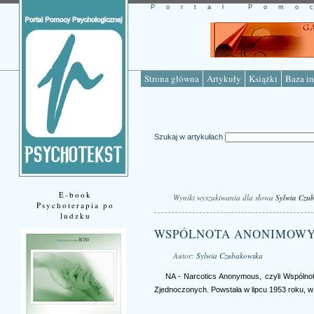
Portal Pomo
Strona główna
Artykuły
Książki
Baza in
Szukaj w artykułach
E-book
Wyniki wyszukiwania dla słowa
Sylwia Czu
Psychoterapia po
ludzku
WSPÓLNOTA ANONIMOW
Autor:
Sylwia Czubakowska
NA - Narcotics Anonymous, czyli Wspóln
Zjednoczonych. Powstała w lipcu 1953 roku, w P